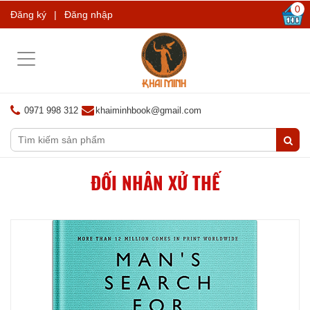
0
Đăng ký
|
Đăng nhập
Toggle
navigation
0971 998 312
khaiminhbook@gmail.com
ĐỐI NHÂN XỬ THẾ