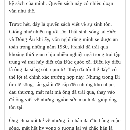
kệ sách của mình. Quyển sách này có nhiều đoạn
văn như thế.
Trước hết, đây là quyển sách viết về sự sinh tồn.
Giống như nhiều người Do Thái sinh sống tại Đức
và Đông Âu khi ấy, vốn nghĩ rằng mình sẽ được an
toàn trong những năm 1930, Frankl đã trải qua
khoảng thời gian chịu nhiều nghiệt ngã trong trại tập
trung và trại hủy diệt của Đức quốc xã. Điều kỳ diệu
là ông đã sống sót, cụm từ “thép đã tôi thế đấy” có
thể lột tả chính xác trường hợp này. Nhưng trong Đi
tìm lẽ sống, tác giả ít đề cập đến những khó nhọc,
đau thương, mất mát mà ông đã trải qua, thay vào
đó ông viết về những nguồn sức mạnh đã giúp ông
tồn tại.
Ông chua xót kể về những tù nhân đã đầu hàng cuộc
sống, mất hết hy vọng ở tương lai và chắc hẳn là