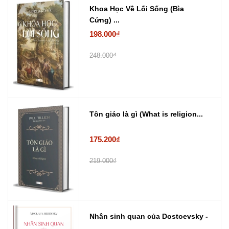
Khoa Học Về Lối Sống (Bìa
Cứng) ...
198.000₫
248.000₫
Tôn giáo là gì (What is religion...
175.200₫
219.000₫
Nhân sinh quan của Dostoevsky -
...