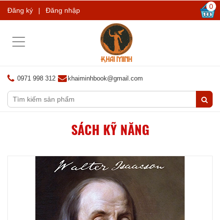
0
Đăng ký
|
Đăng nhập
Toggle
navigation
0971 998 312
khaiminhbook@gmail.com
SÁCH KỸ NĂNG