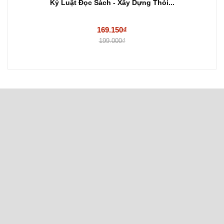
Kỷ Luật Đọc Sách - Xây Dựng Thói...
169.150₫
199.000₫