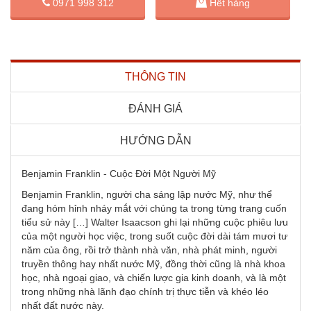
0971 998 312
Hết hàng
THÔNG TIN
ĐÁNH GIÁ
HƯỚNG DẪN
Benjamin Franklin - Cuộc Đời Một Người Mỹ
Benjamin Franklin, người cha sáng lập nước Mỹ, như thể
đang hóm hỉnh nháy mắt với chúng ta trong từng trang cuốn
tiểu sử này […] Walter Isaacson ghi lại những cuộc phiêu lưu
của một người học việc, trong suốt cuộc đời dài tám mươi tư
năm của ông, rồi trở thành nhà văn, nhà phát minh, người
truyền thông hay nhất nước Mỹ, đồng thời cũng là nhà khoa
học, nhà ngoại giao, và chiến lược gia kinh doanh, và là một
trong những nhà lãnh đạo chính trị thực tiễn và khéo léo
nhất đất nước này.