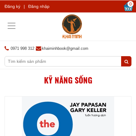
0
Đăng ký
|
Đăng nhập
Toggle
navigation
0971 998 312
khaiminhbook@gmail.com
KỸ NĂNG SỐNG