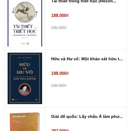
Tái thiết trong triết học (Recon...
188.000₫
235.000₫
Hữu và Hư vô: Một khảo sát hữu t...
198.000₫
248.000₫
Giải đế quốc: Lấy châu Á làm phư...
297.000₫