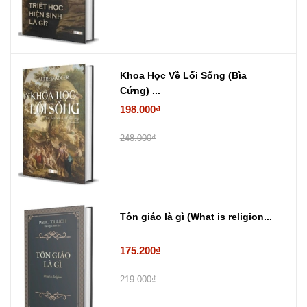
Khoa Học Về Lối Sống (Bìa
Cứng) ...
198.000₫
248.000₫
Tôn giáo là gì (What is religion...
175.200₫
219.000₫