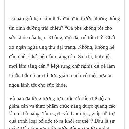
Đã bao giờ bạn cảm thấy đau đầu trước những thông
tin dinh dưỡng trái chiều? “Cà phê không tốt cho
sức khỏe của bạn. Không, đợi đã, nó tốt chứ. Chất
xơ ngăn ngừa ung thư đại tràng. Không, không hề
đâu nhé. Chất béo làm tăng cân. Sai rồi, tinh bột
mới làm tăng cân.” Một rừng chữ nghĩa đủ để làm
lú lẫn bất cứ ai chỉ đơn giản muốn có một bữa ăn
ngon lành tốt cho sức khỏe.
Và bạn đã từng lưỡng lự trước đủ các chế độ ăn
giảm cân và thực phẩm chức năng được quảng cáo
là có khả năng “làm sạch và thanh lọc, giúp hỗ trợ
quá trình loại bỏ độc tố ra khỏi cơ thể”? Đâu là sự
thật? Đâu là những lời nước đôi nhằm lừa phỉnh