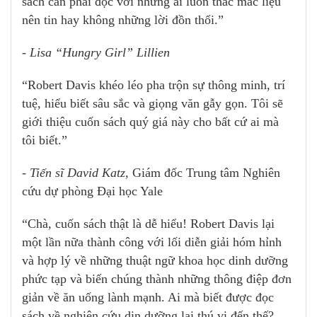
sách cần phải đọc với những ai luôn thắc mắc liệu
nên tin hay không những lời đồn thổi.”
- Lisa “Hungry Girl” Lillien
“Robert Davis khéo léo pha trộn sự thông minh, trí
tuệ, hiểu biết sâu sắc và giọng văn gẫy gọn. Tôi sẽ
giới thiệu cuốn sách quý giá này cho bất cứ ai mà
tôi biết.”
- Tiến sĩ David Katz,
Giám đốc Trung tâm Nghiên
cứu dự phòng Đại học Yale
“Chà, cuốn sách thật là dễ hiểu! Robert Davis lại
một lần nữa thành công với lối diễn giải hóm hỉnh
và hợp lý về những thuật ngữ khoa học dinh dưỡng
phức tạp và biến chúng thành những thông điệp đơn
giản về ăn uống lành mạnh. Ai mà biết được đọc
sách về nghiên cứu din dưỡng lại thú vị đến thế?