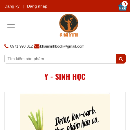
0
Đăng ký
|
Đăng nhập
Toggle
navigation
0971 998 312
khaiminhbook@gmail.com
Y - SINH HỌC