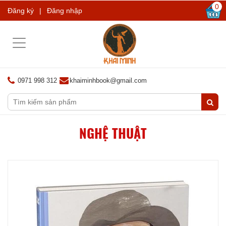
0
Đăng ký
|
Đăng nhập
Toggle
navigation
0971 998 312
khaiminhbook@gmail.com
NGHỆ THUẬT