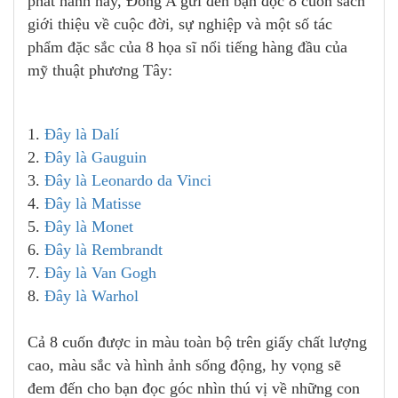
phát hành này, Đông A gửi đến bạn đọc 8 cuốn sách
giới thiệu về cuộc đời, sự nghiệp và một số tác
phẩm đặc sắc của 8 họa sĩ nổi tiếng hàng đầu của
mỹ thuật phương Tây:
1.
Đây là Dalí
2.
Đây là Gauguin
3.
Đây là Leonardo da Vinci
4.
Đây là Matisse
5.
Đây là Monet
6.
Đây là Rembrandt
7.
Đây là Van Gogh
8.
Đây là Warhol
Cả 8 cuốn được in màu toàn bộ trên giấy chất lượng
cao, màu sắc và hình ảnh sống động, hy vọng sẽ
đem đến cho bạn đọc góc nhìn thú vị về những con