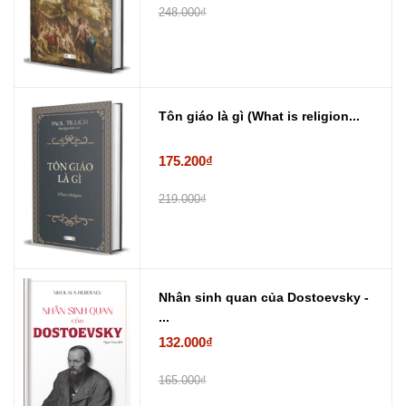
248.000₫
Tôn giáo là gì (What is religion...
175.200₫
219.000₫
Nhân sinh quan của Dostoevsky -
...
132.000₫
165.000₫