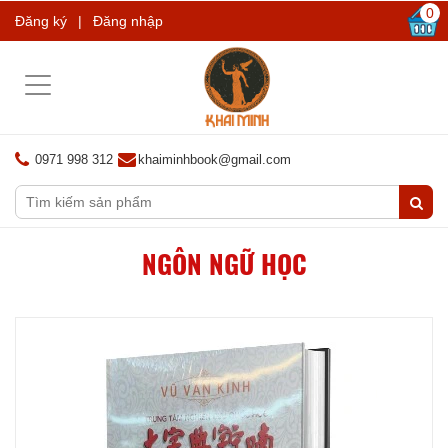
0
Đăng ký
|
Đăng nhập
Toggle
navigation
0971 998 312
khaiminhbook@gmail.com
NGÔN NGỮ HỌC