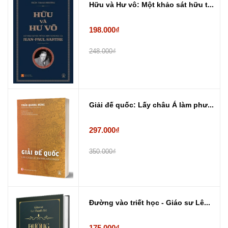
Hữu và Hư vô: Một khảo sát hữu t...
198.000₫
248.000₫
Giải đế quốc: Lấy châu Á làm phư...
297.000₫
350.000₫
Đường vào triết học - Giáo sư Lê...
175.000₫