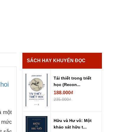
SÁCH HAY KHUYẾN ĐỌC
Tái thiết trong triết
hoi
học (Recon...
188.000₫
235.000₫
ả một
Hữu và Hư vô: Một
n mức
khảo sát hữu t...
t sắc