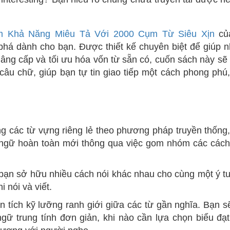
ầm Khả Năng Miêu Tả Với 2000 Cụm Từ Siêu Xịn
của
 phá dành cho bạn. Được thiết kế chuyên biệt để giúp 
âng cấp và tối ưu hóa vốn từ sẵn có, cuốn sách này sẽ
câu chữ, giúp bạn tự tin giao tiếp một cách phong phú,
ng các từ vựng riêng lẻ theo phương pháp truyền thống,
 ngữ hoàn toàn mới thông qua việc gom nhóm các cách
 bạn sở hữu nhiều cách nói khác nhau cho cùng một ý t
i nói và viết.
n tích kỹ lưỡng ranh giới giữa các từ gần nghĩa. Bạn sẽ
gữ trung tính đơn giản, khi nào cần lựa chọn biểu đạt