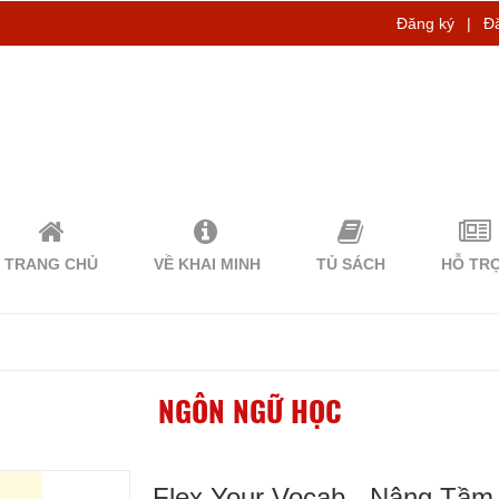
Đăng ký
|
Đ
TRANG CHỦ
VỀ KHAI MINH
TỦ SÁCH
HỖ TR
NGÔN NGỮ HỌC
Flex Your Vocab - Nâng Tầm