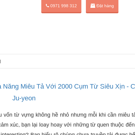
Đặt hàng
0971 998 312
N
 Năng Miêu Tả Với 2000 Cụm Từ Siêu Xịn - C
Ju-yeon
u vốn từ vựng không hề nhỏ nhưng mỗi khi cần miêu t
ộ cảm xúc, bạn lại loay hoay với những từ quen thuộc đế
interesting? Bạn hiểu rõ chúng chưa truyền tải được hế