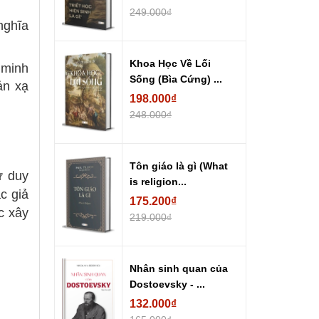
249.000₫
nghĩa
.
Khoa Học Về Lối
 minh
Sống (Bìa Cứng) ...
ản xạ
198.000₫
248.000₫
Tôn giáo là gì (What
ư duy
is religion...
c giả
175.200₫
c xây
219.000₫
Nhân sinh quan của
Dostoevsky - ...
132.000₫