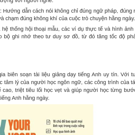
tượng với người nghe.
": Hướng dẫn cách nói không chỉ đúng ngữ pháp, đúng 
và chạm đúng không khí của cuộc trò chuyện hằng ngày
hệ thống hội thoại mẫu, các ví dụ thực tế và hình ảnh
o bộ ghi nhớ theo tư duy sơ đồ, từ đó tăng tốc độ ph
ia biên soạn tài liệu giảng dạy tiếng Anh uy tín. Với t
ắc tâm lý của người học ngôn ngữ, các công trình của tá
 cao, triệt tiêu lối học vẹt và giúp người học từng bướ
tiếng Anh hằng ngày.