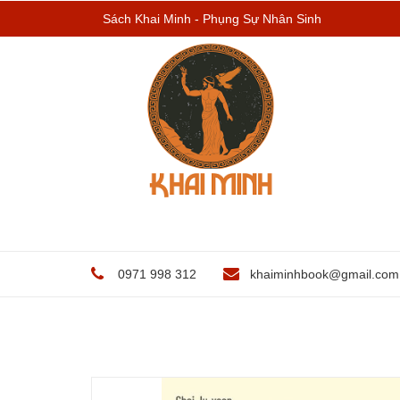
Sách Khai Minh - Phụng Sự Nhân Sinh
0971 998 312
khaiminhbook@gmail.com