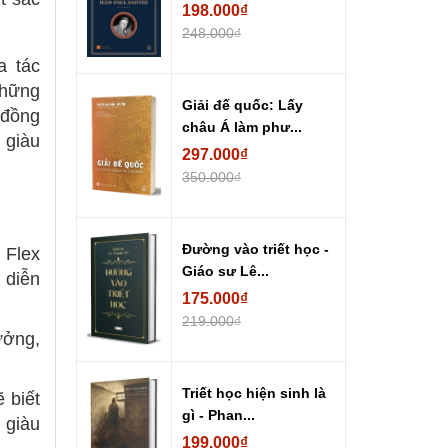
198.000₫
248.000₫
 tác
những
Giải đế quốc: Lấy
 đồng
châu Á làm phư...
 giàu
297.000₫
350.000₫
Đường vào triết học -
 Flex
Giáo sư Lê...
 diễn
175.000₫
219.000₫
ưởng,
Triết học hiện sinh là
 biết
gì - Phan...
 giàu
199.000₫