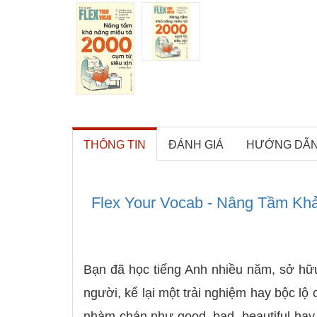
THÔNG TIN
ĐÁNH GIÁ
HƯỚNG DẪ
Flex Your Vocab - Nâng Tầm Khả
Bạn đã học tiếng Anh nhiều năm, sở hữ
người, kể lại một trải nghiệm hay bộc l
nhàm chán như good, bad, beautiful hay 