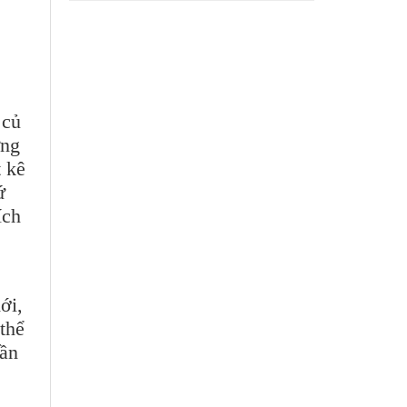
 củ
ững
t kê
ứ
ích
ới,
 thể
hần