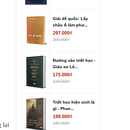
Giải đế quốc: Lấy
châu Á làm phư...
297.000₫
350.000₫
Đường vào triết học -
Giáo sư Lê...
175.000₫
219.000₫
Triết học hiện sinh là
gì - Phan...
ị
199.000₫
249.000₫
 lại