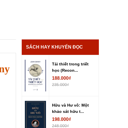
SÁCH HAY KHUYẾN ĐỌC
Tái thiết trong triết
ny
học (Recon...
188.000₫
235.000₫
Hữu và Hư vô: Một
khảo sát hữu t...
198.000₫
248.000₫