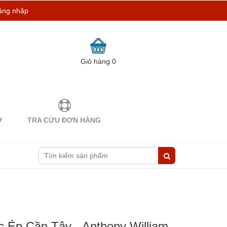
ăng nhập
Giỏ hàng
0
Ợ
TRA CỨU ĐƠN HÀNG
Ép Cần Tây - Anthony William