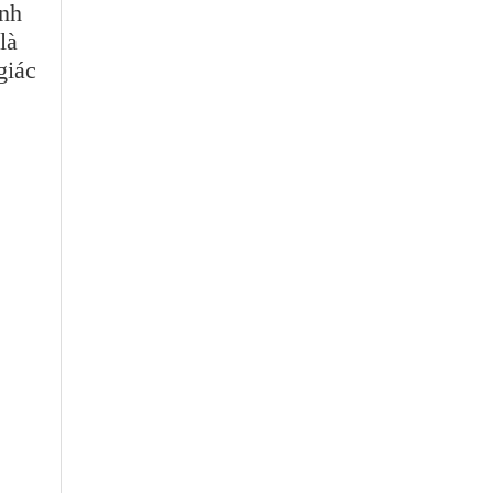
ính
là
giác