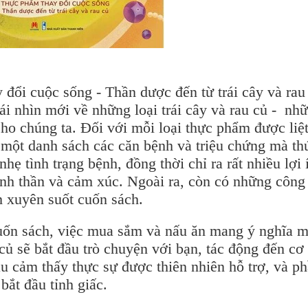
 đổi cuộc sống - Thần dược đến từ trái cây và rau
ái nhìn mới về những loại trái cây và rau củ - nh
cho chúng ta. Đối với mỗi loại thực phẩm được liệ
o một danh sách các căn bệnh và triệu chứng mà th
nhẹ tình trạng bệnh, đồng thời chỉ ra rất nhiều lợi 
tinh thần và cảm xúc. Ngoài ra, còn có những công
m xuyên suốt cuốn sách.
uốn sách, việc mua sắm và nấu ăn mang ý nghĩa m
 củ sẽ bắt đầu trò chuyện với bạn, tác động đến cơ
ầu cảm thấy thực sự được thiên nhiên hỗ trợ, và p
bắt đầu tỉnh giấc.