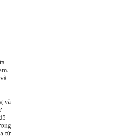
ữa
iam.
 và
ng và
ơ
đề
ương
a từ