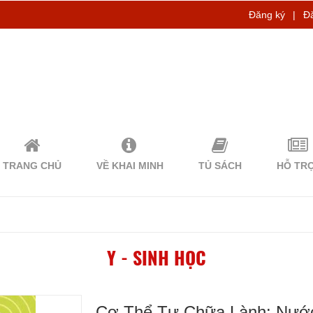
Đăng ký
|
Đ
TRANG CHỦ
VỀ KHAI MINH
TỦ SÁCH
HỖ TR
Y - SINH HỌC
Cơ Thể Tự Chữa Lành: Nước 