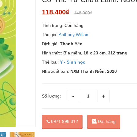
118.400₫
148.000₫
Tình trạng:
Còn hàng
Tác giả:
Anthony William
Dịch giả:
Thanh Yên
Hình thức:
Bìa mềm,
18 x 23 cm, 312 trang
Thể loại:
Y - Sinh học
Nhà xuất bản:
NXB Thanh Niên, 2020
Số lượng:
Đặt hàng
0971 998 312