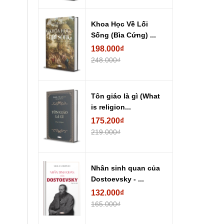
Khoa Học Về Lối
Sống (Bìa Cứng) ...
198.000₫
248.000₫
Tôn giáo là gì (What
is religion...
175.200₫
219.000₫
Nhân sinh quan của
Dostoevsky - ...
132.000₫
165.000₫