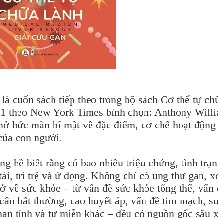
là cuốn sách tiếp theo trong bộ sách Cơ thể tự ch
ố 1 theo New York Times bình chọn: Anthony Will
mở bức màn bí mật về đặc điểm, cơ chế hoạt động
của con người
.
ng hề biết rằng có bao nhiêu triệu chứng, tình trạ
ải, trì trệ và ứ đọng. Không chỉ có ung thư gan, x
 về sức khỏe – từ vấn đề sức khỏe tổng thể, vấn 
 cân bất thường, cao huyết áp, vấn đề tim mạch, s
mạn tính và tự miễn khác – đều có nguồn gốc sâu x