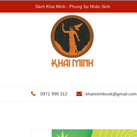
Sách Khai Minh - Phụng Sự Nhân Sinh
0971 998 312
khaiminhbook@gmail.com