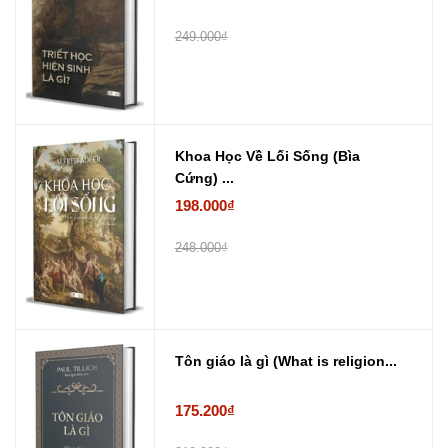
249.000₫
Khoa Học Về Lối Sống (Bìa
Cứng) ...
198.000₫
248.000₫
Tôn giáo là gì (What is religion...
175.200₫