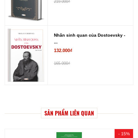
219.000₫
Nhân sinh quan của Dostoevsky -
...
132.000₫
165.000₫
SẢN PHẨM LIÊN QUAN
- 15%