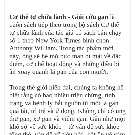
Cơ thể tự chữa lành - Giải cứu gan
là
cuốn sách tiếp theo trong bộ sách Cơ thể
tự chữa lành của tác giả có sách bán chạy
số 1 theo New York Times bình chọn:
Anthony William. Trong tác phẩm mới
này, ông sẽ hé mở bức màn bí mật về đặc
điểm, cơ chế hoạt động và những điều bí
ẩn xoay quanh lá gan của con người
.
Trong thế giới hiện đại, chúng ta không hề
biết rằng có bao nhiêu triệu chứng, tình
trạng và bệnh lý bắt nguồn từ một lá gan
quá tải, trì trệ và ứ đọng. Không chỉ có ung
thư gan, xơ gan và viêm gan. Gần như mọi
khổ sở về sức khỏe – từ vấn đề sức khỏe
tổng thể, vấn đề về tiêu hóa, bất ổn về cảm