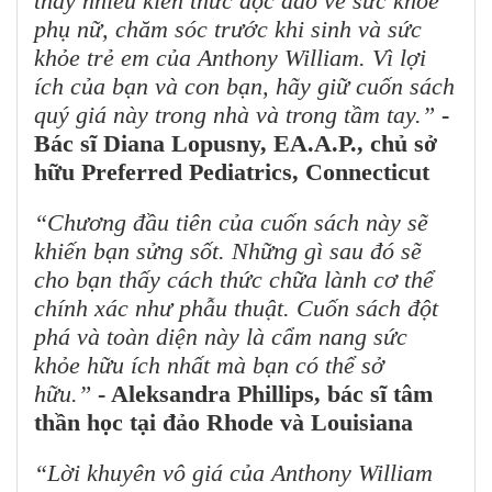
thấy nhiều kiến thức độc đáo về sức khỏe
phụ nữ, chăm sóc trước khi sinh và sức
khỏe trẻ em của Anthony William. Vì lợi
ích của bạn và con bạn, hãy giữ cuốn sách
quý giá này trong nhà và trong tầm tay.”
-
Bác sĩ Diana Lopusny, EA.A.P., chủ sở
hữu Preferred Pediatrics, Connecticut
“Chương đầu tiên của cuốn sách này sẽ
khiến bạn sửng sốt. Những gì sau đó sẽ
cho bạn thấy cách thức chữa lành cơ thể
chính xác như phẫu thuật. Cuốn sách đột
phá và toàn diện này là cẩm nang sức
khỏe hữu ích nhất mà bạn có thể sở
hữu.”
- Aleksandra Phillips, bác sĩ tâm
thần học tại đảo Rhode và Louisiana
“Lời khuyên vô giá của Anthony William