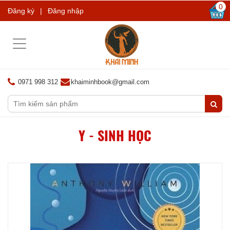
0
Đăng ký
|
Đăng nhập
Toggle
navigation
0971 998 312
khaiminhbook@gmail.com
Y - SINH HỌC