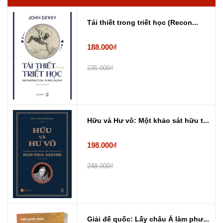
Tái thiết trong triết học (Recon...
188.000₫
235.000₫
Hữu và Hư vô: Một khảo sát hữu t...
198.000₫
248.000₫
Giải đế quốc: Lấy châu Á làm phư...