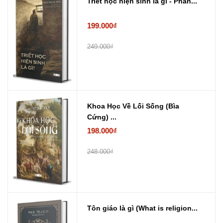
Triết học hiện sinh là gì - Phan...
199.000₫
249.000₫
Khoa Học Về Lối Sống (Bìa
Cứng) ...
198.000₫
248.000₫
Tôn giáo là gì (What is religion...