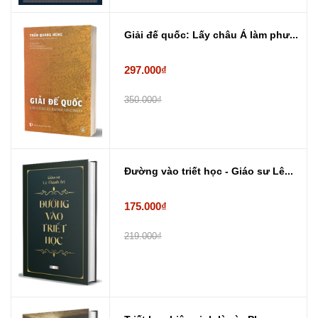
Giải đế quốc: Lấy châu Á làm phư...
297.000₫
350.000₫
Đường vào triết học - Giáo sư Lê...
175.000₫
219.000₫