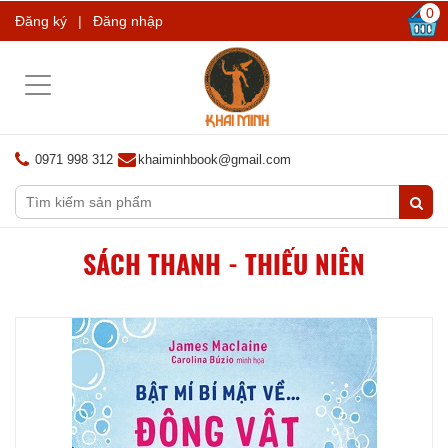
0
Đăng ký
|
Đăng nhập
Toggle
navigation
0971 998 312
khaiminhbook@gmail.com
SÁCH THANH - THIẾU NIÊN