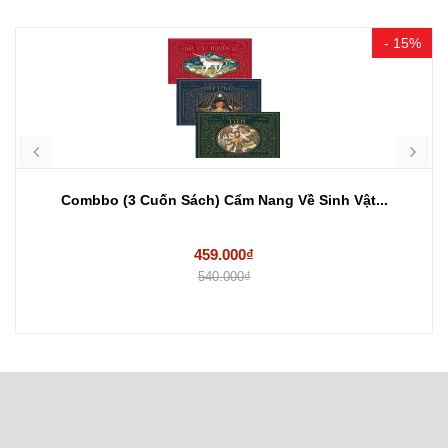
- 15%
Combbo (3 Cuốn Sách) Cẩm Nang Về Sinh Vật...
459.000₫
540.000₫