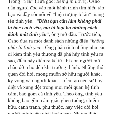
Trong “
Yêu
” (Tựa gốc:
Being in
L
ove
), Osho
dẫn người đọc vào một hành trình tìm hiểu táo
bạo và đầy sôi nổi về “hiện tượng bí ẩn” mang
tên tình yêu.
“Điều bạn cần làm không phải
là học cách yêu, mà là loại bỏ những cách
đánh mất tình yêu
”, ông mở đầu. Trước tiên,
Osho đưa ra một danh sách những điều “
không
phải là tình yêu
”. Ông phân tích những nhu cầu
đi kèm tình yêu thương đã phá hủy tình yêu ra
sao, điều này diễn ra kể từ khi con người mới
chào đời cho đến khi trưởng thành. Những thói
quen đòi hỏi, mong muốn sở hữu người khác,
kỳ vọng vào người khác… đều tạo nên sự hủy
diệt và xung đột trong mọi mối quan hệ tình
cảm, bao gồm cả tình yêu. Theo ông, tình yêu
không bao gồm cảm giác ghen tuông, chiếm
hữu, cạnh tranh, phụ thuộc, hay việc đòi hỏi
người mình yêu phải hoàn hảo. Những điều