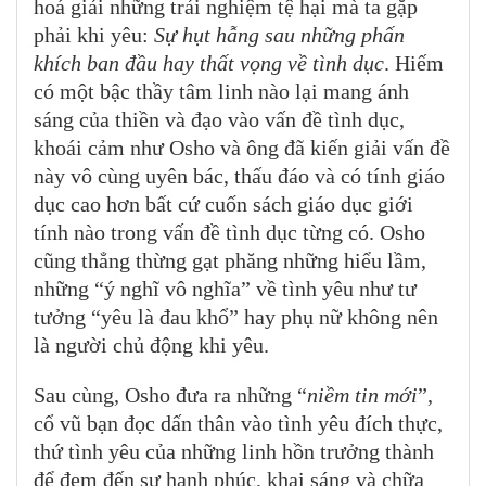
hoá giải những trải nghiệm tệ hại mà ta gặp
phải khi yêu:
Sự hụt hẫng sau những phấn
khích ban đầu hay thất vọng về tình dục
. Hiếm
có một bậc thầy tâm linh nào lại mang ánh
sáng của thiền và đạo vào vấn đề tình dục,
khoái cảm như Osho và ông đã kiến giải vấn đề
này vô cùng uyên bác, thấu đáo và có tính giáo
dục cao hơn bất cứ cuốn sách giáo dục giới
tính nào trong vấn đề tình dục từng có. Osho
cũng thẳng thừng gạt phăng những hiểu lầm,
những “ý nghĩ vô nghĩa” về tình yêu như tư
tưởng “yêu là đau khổ” hay phụ nữ không nên
là người chủ động khi yêu.
Sau cùng, Osho đưa ra những “
niềm tin mới
”,
cổ vũ bạn đọc dấn thân vào tình yêu đích thực,
thứ tình yêu của những linh hồn trưởng thành
để đem đến sự hạnh phúc, khai sáng và chữa