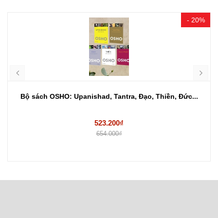
- 20%
Bộ sách OSHO: Upanishad, Tantra, Đạo, Thiền, Đức...
523.200₫
654.000₫