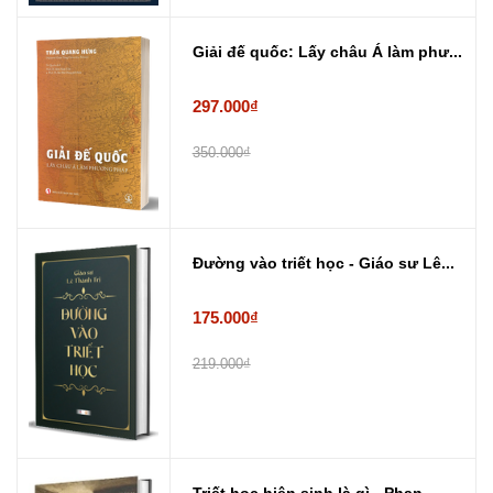
Giải đế quốc: Lấy châu Á làm phư...
297.000₫
350.000₫
Đường vào triết học - Giáo sư Lê...
175.000₫
219.000₫