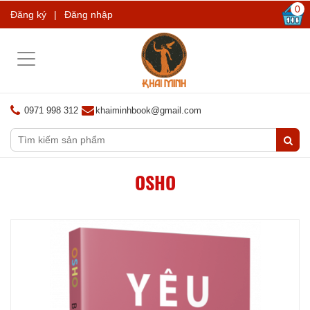
0
Đăng ký
|
Đăng nhập
Toggle
navigation
0971 998 312
khaiminhbook@gmail.com
OSHO