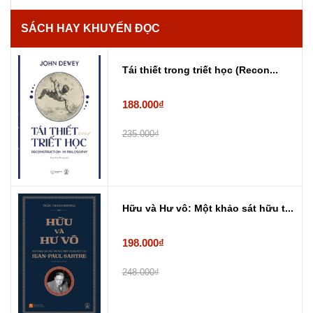
SÁCH HAY KHUYẾN ĐỌC
Tái thiết trong triết học (Recon...
188.000₫
235.000₫
Hữu và Hư vô: Một khảo sát hữu t...
198.000₫
248.000₫