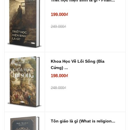
Triết học hiện sinh là gì - Phan...
199.000₫
249.000₫
Khoa Học Về Lối Sống (Bìa
Cứng) ...
198.000₫
248.000₫
Tôn giáo là gì (What is religion...