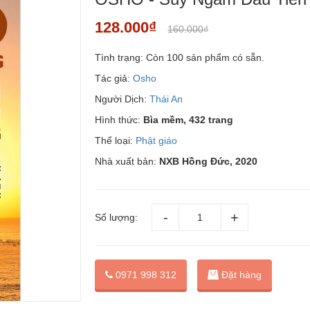
128.000₫
160.000₫
Tình trạng:
Còn 100 sản phẩm có sẵn.
Tác giả:
Osho
Người Dịch:
Thái An
Hình thức:
Bìa mềm, 432 trang
Thể loại:
Phật giáo
Nhà xuất bản:
NXB Hồng Đức, 2020
Số lượng:
Đặt hàng
0971 998 312