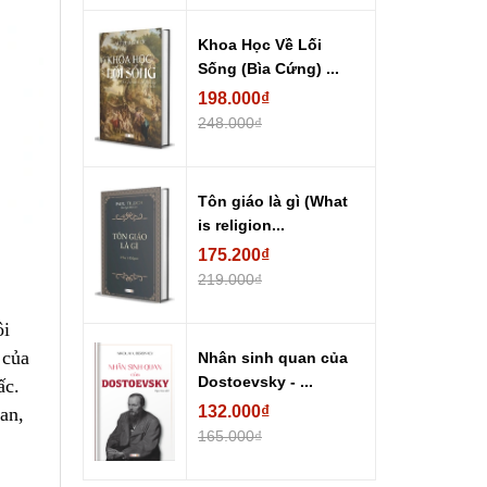
Khoa Học Về Lối
Sống (Bìa Cứng) ...
198.000₫
248.000₫
Tôn giáo là gì (What
is religion...
175.200₫
219.000₫
ôi
 của
Nhân sinh quan của
Dostoevsky - ...
ấc.
132.000₫
an,
165.000₫