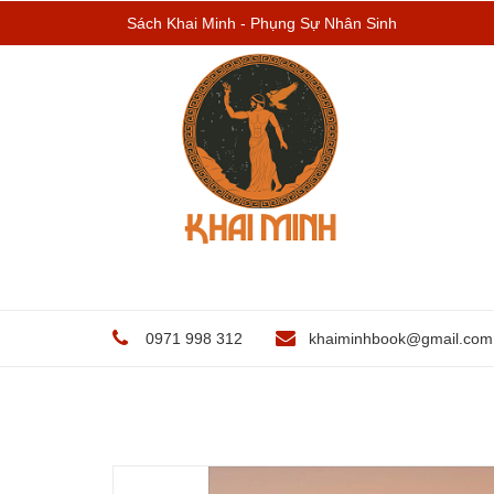
Sách Khai Minh - Phụng Sự Nhân Sinh
0971 998 312
khaiminhbook@gmail.com