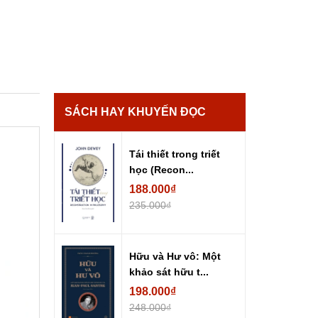
SÁCH HAY KHUYẾN ĐỌC
Tái thiết trong triết
học (Recon...
188.000₫
235.000₫
Hữu và Hư vô: Một
khảo sát hữu t...
198.000₫
248.000₫