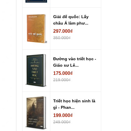
Giải đế quốc: Lấy
châu Á làm phư...
297.000₫
350.000₫
Đường vào triết học -
Giáo sư Lê...
175.000₫
219.000₫
Triết học hiện sinh là
gì - Phan...
199.000₫
249.000₫