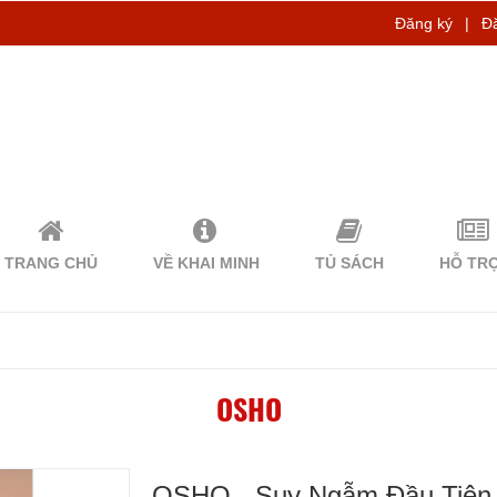
Đăng ký
|
Đ
TRANG CHỦ
VỀ KHAI MINH
TỦ SÁCH
HỖ TR
OSHO
OSHO - Suy Ngẫm Đầu Tiên 