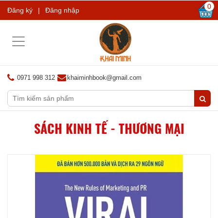
0
Đăng ký
|
Đăng nhập
Toggle
navigation
0971 998 312
khaiminhbook@gmail.com
SÁCH KINH TẾ - THƯƠNG MẠI