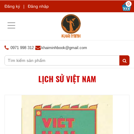
0
Đăng ký
|
Đăng nhập
Toggle
navigation
0971 998 312
khaiminhbook@gmail.com
LỊCH SỬ VIỆT NAM