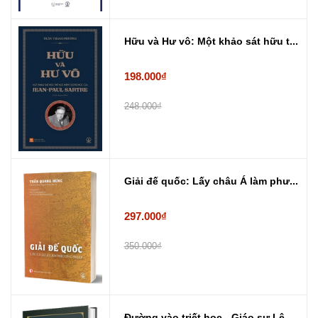
Hữu và Hư vô: Một khảo sát hữu t...
198.000₫
248.000₫
Giải đế quốc: Lấy châu Á làm phư...
297.000₫
350.000₫
Đường vào triết học - Giáo sư Lê...