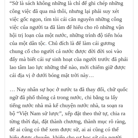
“Sử là sách không những là chỉ để ghi chép những
công việc đã qua mà thôi, nhưng lại phải suy xét
việc gốc ngọn, tìm tòi cái căn nguyên những công
việc của người ta đã làm để hiểu cho rõ những vận
hội trị loạn của một nước, những trình độ tiến hóa
của một dân tộc
.
Chủ đích là để làm cái gương
chung cổ cho người cả nước được đời đời soi vào
đấy mà biết cái sự sinh hoạt của người trước đã phải
lao tâm lao lực những thế nào, mới chiếm giữ được
cái địa vị ở dưới bóng mặt trời này…
… Nay nhân sự học ở nước ta đã thay đổi, chữ quốc
ngữ đã phổ thông cả trong nước, chi bằng ta lấy
tiếng nước nhà mà kể chuyện nước nhà, ta soạn ra
bộ “Việt Nam sử lược”, xếp đặt theo thứ tự, chia ra
từng thời đại, đặt thành chương, thành mục rõ ràng,
để ai cũng có thể xem được sử, ai ai cũng có thể
hiểu được chuyện, khiến cho sự học sử của người