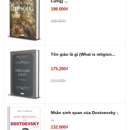
Cứng) ...
198.000₫
248.000₫
Tôn giáo là gì (What is religion...
175.200₫
219.000₫
Nhân sinh quan của Dostoevsky -
...
132.000₫