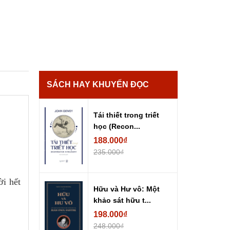
SÁCH HAY KHUYẾN ĐỌC
Tái thiết trong triết
học (Recon...
188.000₫
235.000₫
ời hết
Hữu và Hư vô: Một
khảo sát hữu t...
198.000₫
248.000₫