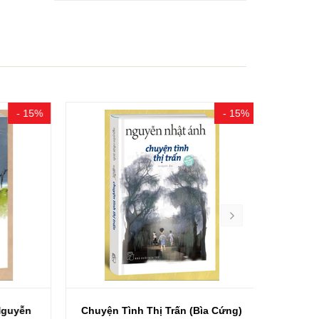
- 15%
- 15%
uyễn
Chuyện Tình Thị Trấn (Bìa Cứng)
Thử Một Đ