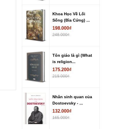
Khoa Học Về Lối
Sống (Bìa Cứng) ...
198.000₫
248.000₫
Tôn giáo là gì (What
is religion...
175.200₫
219.000₫
Nhân sinh quan của
Dostoevsky - ...
132.000₫
165.000₫