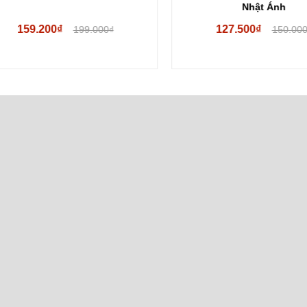
Nhật Ánh
159.200₫
127.500₫
199.000₫
150.000₫