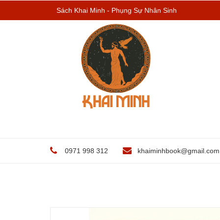
Sách Khai Minh - Phụng Sự Nhân Sinh
0971 998 312
khaiminhbook@gmail.com