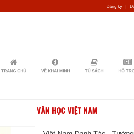
Đăng ký
|
Đ
TRANG CHỦ
VỀ KHAI MINH
TỦ SÁCH
HỖ TR
VĂN HỌC VIỆT NAM
Việt Nam Danh Tác - Tướng