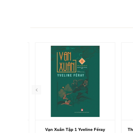
e Féray
Vạn Xuân Tập 1 Yveline Féray
Thàn