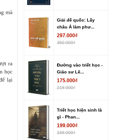
ưng mà
Giải đế quốc: Lấy
châu Á làm phư...
297.000₫
350.000₫
ợt ra
Đường vào triết học -
ăn học
Giáo sư Lê...
để lại
175.000₫
219.000₫
Triết học hiện sinh là
gì - Phan...
199.000₫
249.000₫