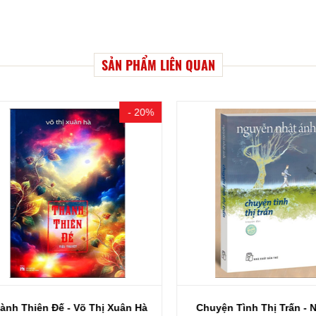
SẢN PHẨM LIÊN QUAN
- 20%
h Thiên Đế - Võ Thị Xuân Hà
Chuyện Tình Thị Trấn - Ng