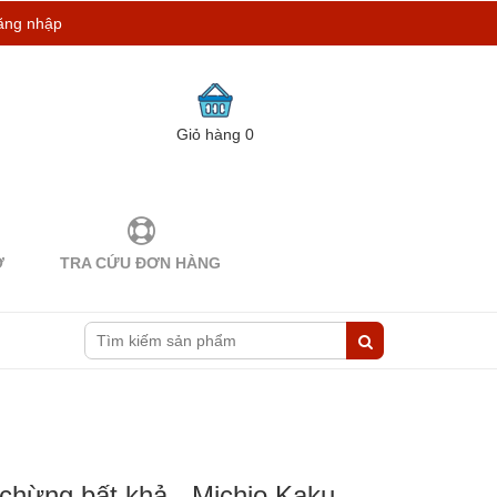
ăng nhập
Giỏ hàng
0
Ợ
TRA CỨU ĐƠN HÀNG
 chừng bất khả - Michio Kaku