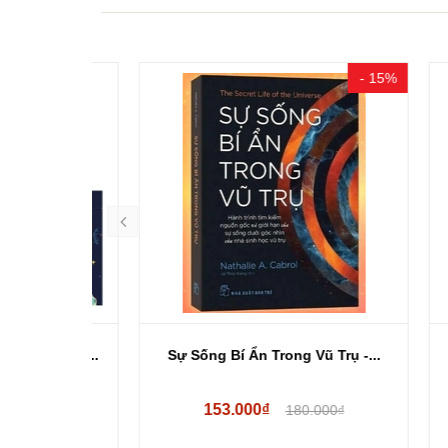
- 15%
âu Hỏi...
Sự Sống Bí Ẩn Trong Vũ Trụ -...
Năng
153.000₫
180.000₫