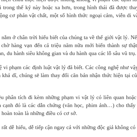
hi trong thế kỷ này hoặc xa hơn, trong hình thái đã được tha
ng cơ phản vật chất, một số hình thức ngoại cảm, viễn di v
 nằm ở chân trời hiểu biết của chúng ta về thế giới vật lý. N
i chờ hàng vạn đến cả triệu năm nữa mới biến thành sự thậ
, du hành siêu không gian và du hành qua các lỗ sâu vũ trụ.
ệ vi phạm các định luật vật lý đã biết. Các công nghệ như vậ
khả dĩ, chúng sẽ làm thay đổi căn bản nhận thức hiện tại c
ều phân tích đi kèm những phạm vi vật lý có liên quan hoặ
ên cạnh đó là các dẫn chứng (văn học, phim ảnh…) cho thấy
 hoàn toàn là những điều có cơ sở.
u rất dễ hiểu, dễ tiếp cận ngay cả với những độc giả không có