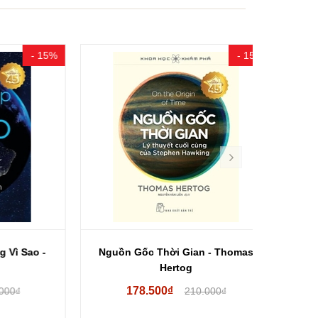
- 15%
- 15%
ao -
Nguồn Gốc Thời Gian - Thomas
Combo (
Hertog
178.500₫
29
210.000₫