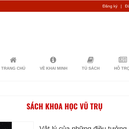
Đăng ký
|
Đ
TRANG CHỦ
VỀ KHAI MINH
TỦ SÁCH
HỖ TR
SÁCH KHOA HỌC VŨ TRỤ
Vật lý của những điều tưởng