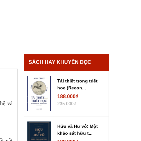
SÁCH HAY KHUYẾN ĐỌC
Tái thiết trong triết
học (Recon...
188.000₫
hệ và
235.000₫
Hữu và Hư vô: Một
khảo sát hữu t...
ật vật