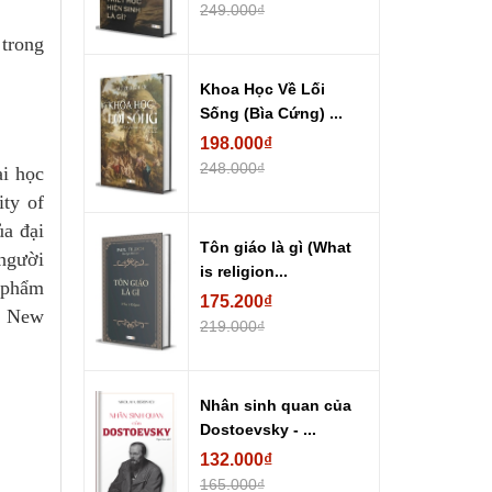
249.000₫
 trong
Khoa Học Về Lối
Sống (Bìa Cứng) ...
198.000₫
248.000₫
ại học
ty of
ủa đại
Tôn giáo là gì (What
“người
is religion...
c phẩm
175.200₫
he New
219.000₫
Nhân sinh quan của
Dostoevsky - ...
132.000₫
165.000₫