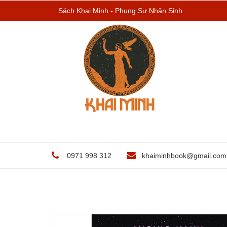
Sách Khai Minh - Phụng Sự Nhân Sinh
0971 998 312
khaiminhbook@gmail.com