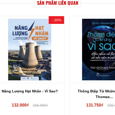
SẢN PHẨM LIÊN QUAN
- 20%
 Lượng Hạt Nhân - Vì Sao?
Thông Điệp Từ Những Vì S
Thomas...
132.000₫
131.750₫
165.000₫
155.000₫