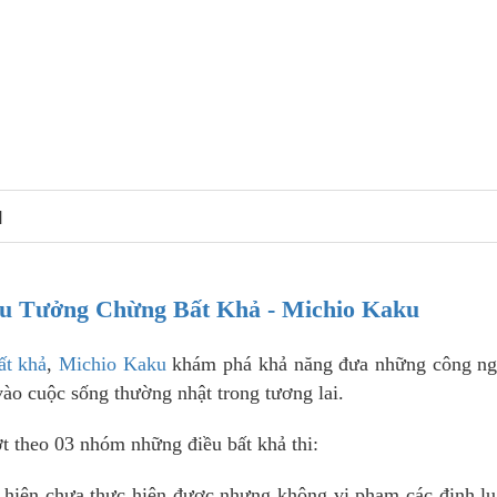
N
u Tưởng Chừng Bất Khả - Michio Kaku
ất khả
,
Michio Kaku
khám phá khả năng đưa những công ng
 vào cuộc sống thường nhật trong tương lai.
ợt theo 03 nhóm những điều bất khả thi:
ệ hiện chưa thực hiện được nhưng không vi phạm các định lu