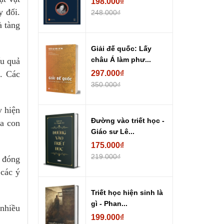
198.000₫
y đổi.
248.000₫
à tàng
Giải đế quốc: Lấy
châu Á làm phư...
ếu quả
t. Các
297.000₫
350.000₫
y hiện
Đường vào triết học -
ủa con
Giáo sư Lê...
175.000₫
219.000₫
c đóng
 các ý
Triết học hiện sinh là
gì - Phan...
 nhiều
199.000₫