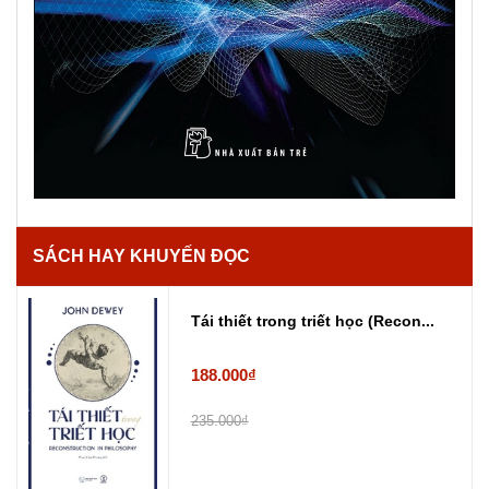
SÁCH HAY KHUYẾN ĐỌC
Tái thiết trong triết học (Recon...
188.000₫
235.000₫