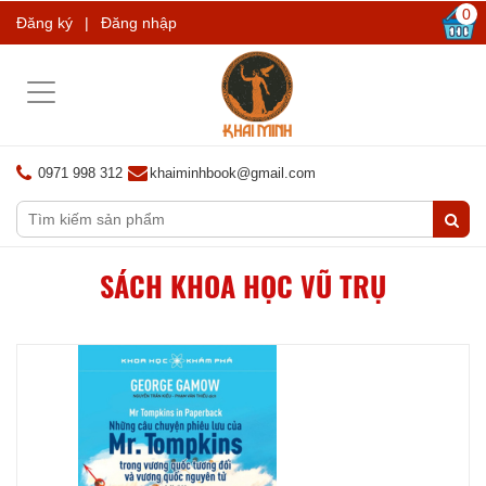
0
Đăng ký
|
Đăng nhập
Toggle
navigation
0971 998 312
khaiminhbook@gmail.com
SÁCH KHOA HỌC VŨ TRỤ