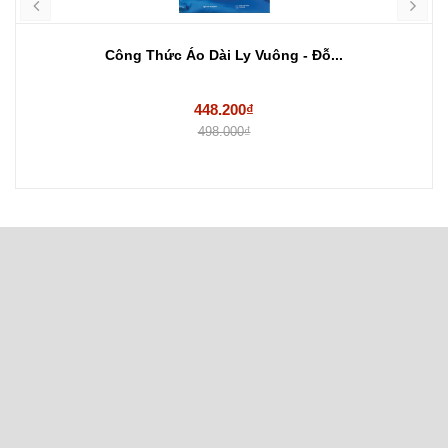
Công Thức Áo Dài Ly Vuông - Đỗ...
448.200₫
498.000₫