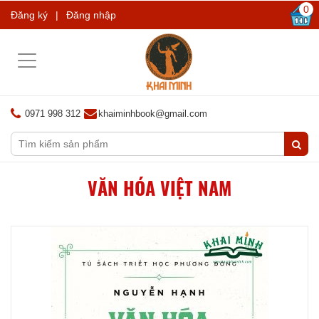
0
Đăng ký
|
Đăng nhập
Toggle
navigation
0971 998 312
khaiminhbook@gmail.com
VĂN HÓA VIỆT NAM