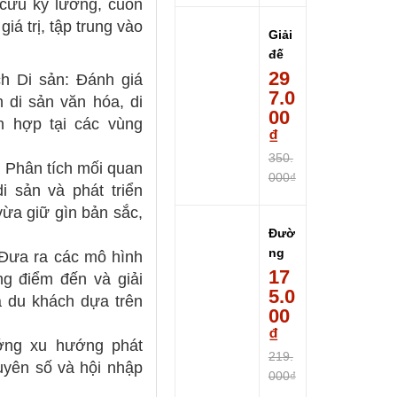
 cứu kỹ lưỡng, cuốn
t...
giá trị, tập trung vào
Giải
đế
quố
29
ch Di sản: Đánh giá
c:
7.0
h di sản văn hóa, di
Lấy
00
n hợp tại các vùng
châ
₫
u Á
350.
: Phân tích mối quan
làm
000₫
i sản và phát triển
phư.
..
 vừa giữ gìn bản sắc,
Đườ
ng
 Đưa ra các mô hình
vào
17
ng điểm đến và giải
triết
5.0
a du khách dựa trên
học
00
-
₫
ướng xu hướng phát
Giáo
219.
guyên số và hội nhập
sư
000₫
Lê...