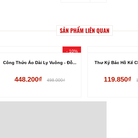
- ...
SẢN PHẨM LIÊN QUAN
- 10%
Công Thức Áo Dài Ly Vuông - Đỗ...
Thư Ký Bác Hồ Kể Ch
448.200₫
119.850₫
498.000₫