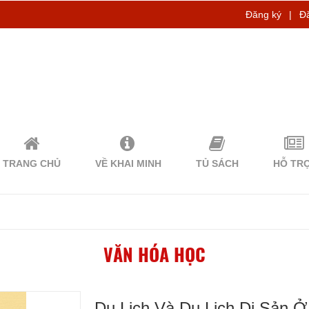
Đăng ký
|
Đ
TRANG CHỦ
VỀ KHAI MINH
TỦ SÁCH
HỖ TR
VĂN HÓA HỌC
Du Lịch Và Du Lịch Di Sản 