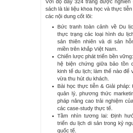
Với độ dày 324 trang được nghiên
sách là tài liệu khoa học và thực tiễn 
các nội dung cốt lõi:
Bức tranh toàn cảnh về Du lị
thực trạng các loại hình du lịc
sản thiên nhiên và di sản hỗ
miền trên khắp Việt Nam.
Chiến lược phát triển bền vững
hệ biện chứng giữa bảo tồn d
kinh tế du lịch; làm thế nào để
vừa thu hút du khách.
Bài học thực tiễn & Giải pháp:
quản lý, phương thức marketi
pháp nâng cao trải nghiệm củ
các case-study thực tế.
Tầm nhìn tương lai: Định h
triển du lịch di sản trong kỷ n
quốc tế.