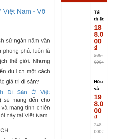
Ở Việt Nam - Võ
Tái
thiết
tron
18
g
8.0
triết
00
lịch sử ngàn năm văn
học
₫
n phong phú, luôn là
(Rec
235.
on...
ịch thế giới. Nhưng
000₫
iển du lịch một cách
c giá trị di sản?
Hữu
và
ch Di Sản Ở Việt
Hư
19
n) sẽ mang đến cho
vô:
8.0
n và mang tính chiến
Một
00
i này tại Việt Nam.
khả
₫
o
248.
sát
ÁCH
000₫
hữu