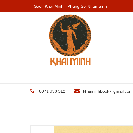
Sách Khai Minh - Phụng Sự Nhân Sinh
0971 998 312
khaiminhbook@gmail.com