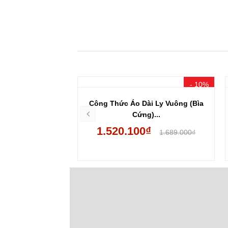
- 15%
- 10%
 - Văn Lang Dị...
Công Thức Áo Dài Ly Vuông (Bìa
Cứng)...
₫
1.520.100₫
175.000₫
1.689.000₫