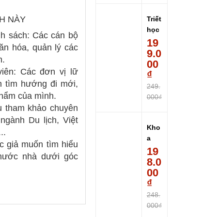
H NÀY
Triết
học
nh sách: Các cán bộ
hiện
19
văn hóa, quản lý các
sinh
9.0
h.
là gì
00
iên: Các đơn vị lữ
-
₫
n tìm hướng đi mới,
Pha
249.
n...
phẩm của mình.
000₫
ệu tham khảo chuyên
ngành Du lịch, Việt
Kho
..
a
c giả muốn tìm hiểu
Học
19
 nước nhà dưới góc
Về
8.0
Lối
00
Sốn
₫
g
248.
(Bìa
000₫
Cứn