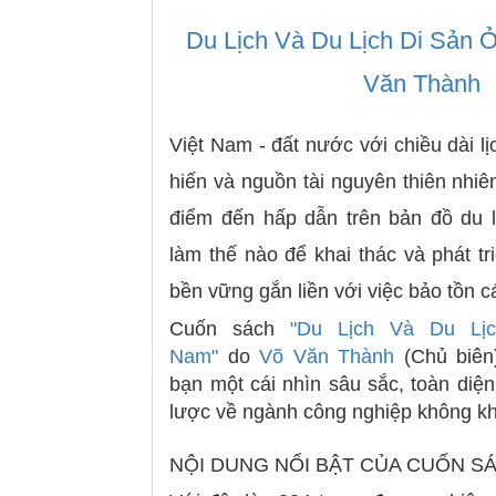
Du Lịch Và Du Lịch Di Sản 
Văn Thành
Việt Nam - đất nước với chiều dài 
hiến và nguồn tài nguyên thiên nhiê
điểm đến hấp dẫn trên bản đồ du l
làm thế nào để khai thác và phát tr
bền vững gắn liền với việc bảo tồn cá
Cuốn sách
"Du Lịch Và Du Lị
Nam"
do
Võ Văn Thành
(Chủ biê
bạn một cái nhìn sâu sắc, toàn diệ
lược về ngành công nghiệp không khó
NỘI DUNG NỔI BẬT CỦA CUỐN S