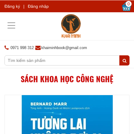
0
Đăng ký
|
Đăng nhập
Toggle
navigation
0971 998 312
khaiminhbook@gmail.com
SÁCH KHOA HỌC CÔNG NGHỆ