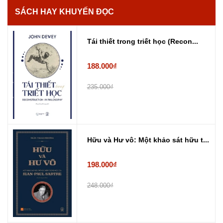
SÁCH HAY KHUYẾN ĐỌC
Tái thiết trong triết học (Recon...
188.000₫
235.000₫
Hữu và Hư vô: Một khảo sát hữu t...
198.000₫
248.000₫