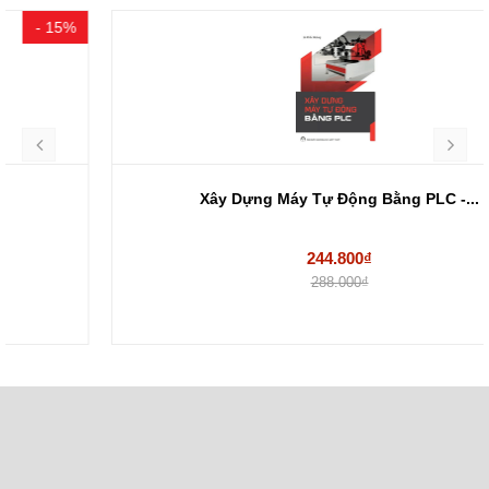
- 15%
Xây Dựng Máy Tự Động Bằng PLC -...
244.800₫
288.000₫