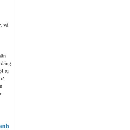
y, và
ần
 đáng
i tụ
 tư
ăn
̣m
anh