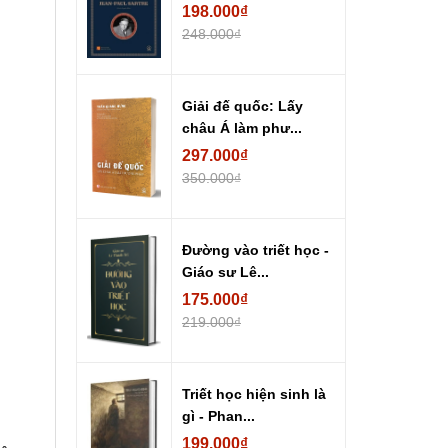
198.000₫
248.000₫
Giải đế quốc: Lấy
châu Á làm phư...
297.000₫
350.000₫
Đường vào triết học -
Giáo sư Lê...
175.000₫
219.000₫
Triết học hiện sinh là
gì - Phan...
199.000₫