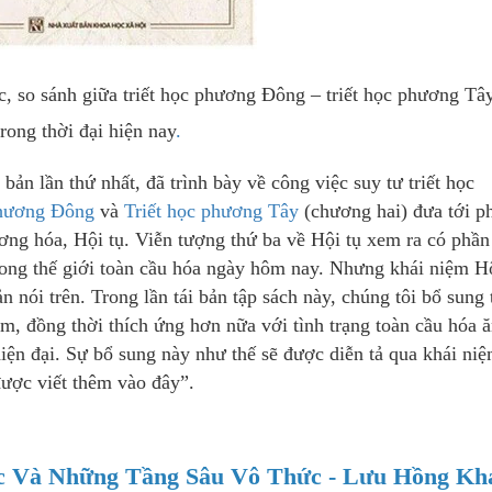
, so sánh giữa triết học phương Đông – triết học phương Tâ
rong thời đại hiện nay
.
ản lần thứ nhất, đã trình bày về công việc suy tư triết học
 phương Đông
và
Triết học phương Tây
(chương hai) đưa tới ph
g hóa, Hội tụ. Viễn tượng thứ ba về Hội tụ xem ra có phần
trong thế giới toàn cầu hóa ngày hôm nay. Nhưng khái niệm Hộ
 nói trên. Trong lần tái bản tập sách này, chúng tôi bổ sung
m, đồng thời thích ứng hơn nữa với tình trạng toàn cầu hóa 
hiện đại. Sự bổ sung này như thế sẽ được diễn tả qua khái niê
ược viết thêm vào đây”.
c Và Những Tầng Sâu Vô Thức - Lưu Hồng Kh