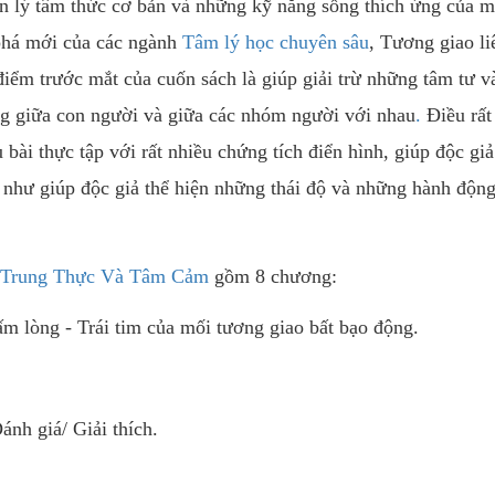
n lý tâm thức cơ bản và những kỹ năng sống thích ứng của m
phá mới của các ngành
Tâm lý học chuyên sâu
, Tương giao li
điểm trước mắt của cuốn sách là giúp giải trừ những tâm tư v
ng giữa con người và giữa các nhóm người với nhau
.
Điều rất
u bài thực tập với rất nhiều chứng tích điển hình, giúp độc giả
 như giúp độc giả thể hiện những thái độ và những hành độn
a Trung Thực Và Tâm Cảm
gồm 8 chương:
ấm lòng - Trái tim của mối tương giao bất bạo động.
nh giá/ Giải thích.