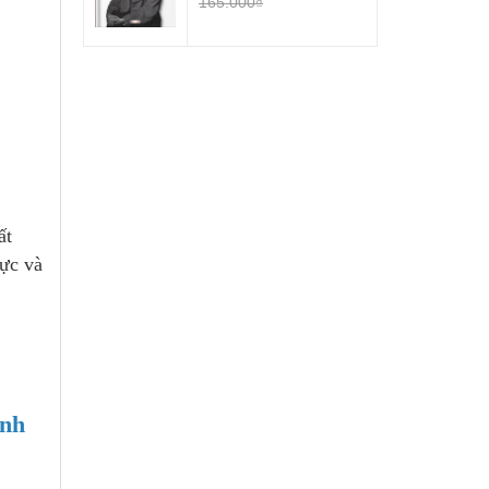
165.000₫
ất
hực và
anh