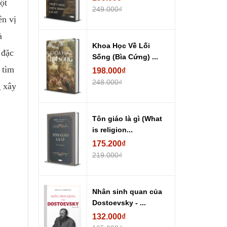
ột
249.000₫
ên vị
à
Khoa Học Về Lối
 đặc
Sống (Bìa Cứng) ...
 tìm
198.000₫
248.000₫
g xây
Tôn giáo là gì (What
is religion...
175.200₫
219.000₫
Nhân sinh quan của
Dostoevsky - ...
132.000₫