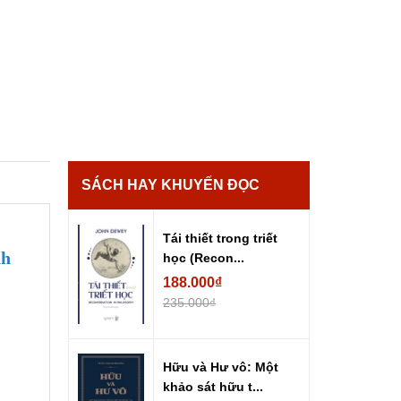
SÁCH HAY KHUYẾN ĐỌC
Tái thiết trong triết
nh
học (Recon...
188.000₫
235.000₫
Hữu và Hư vô: Một
khảo sát hữu t...