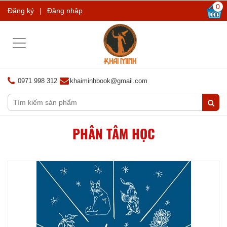
0
Đăng ký
|
Đăng nhập
Toggle
navigation
0971 998 312
khaiminhbook@gmail.com
PHÂN TÂM HỌC