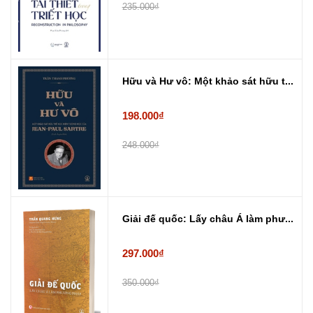
235.000₫
Hữu và Hư vô: Một khảo sát hữu t...
198.000₫
248.000₫
Giải đế quốc: Lấy châu Á làm phư...
297.000₫
350.000₫