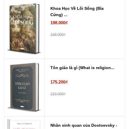
Khoa Học Về Lối Sống (Bìa
Cứng) ...
198.000₫
248.000₫
Tôn giáo là gì (What is religion...
175.200₫
219.000₫
Nhân sinh quan của Dostoevsky -