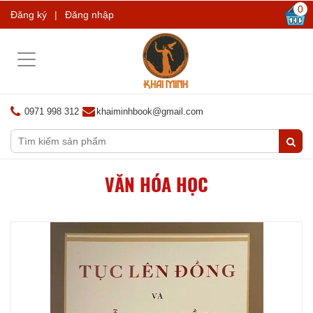
0
Đăng ký
|
Đăng nhập
Toggle
navigation
0971 998 312
khaiminhbook@gmail.com
VĂN HÓA HỌC