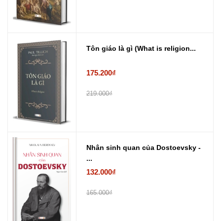
Tôn giáo là gì (What is religion...
175.200₫
219.000₫
Nhân sinh quan của Dostoevsky -
...
132.000₫
165.000₫