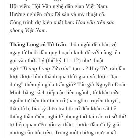
Hội viên: Hội Văn nghệ dân gian Việt Nam.
Hướng nghiên cứu: Di sản và mỹ thuật cổ.
Công trình dự kiến xuất bản:
Hoa văn trên sắc
phong Việt Nam
.
Thăng Long có Tứ trấn
- bốn ngôi đền bảo vệ
ngay từ buổi đầu quy hoạch kinh đô với cùng tên
gọi vào thời Lý (thế kỷ 11 - 12) như thuật
ngữ
“Thăng Long Tứ trấn”
tạo ra? Hay Tứ trấn lần
lượt được hình thành qua thời gian và được “tạo
dựng” thêm ý nghĩa trấn giữ? Tác giả Nguyễn Doãn
Minh bằng cách tiếp cận liên ngành, từ khảo cứu
nguồn tư liệu thư tịch cổ (bao gồm truyền thuyết,
thần tích, bia ký điều tra hồi cố đến khảo sát hệ
thống thần điện, nghi lễ phụng thờ tại các cơ sở thờ
tự liên quan đến bốn vị thần..
.
bước đầu đã lý giải
những câu hỏi trên. Trong một chừng mực nhất