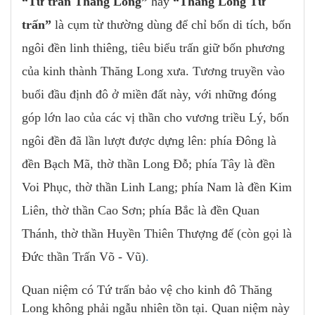
“Tứ trấn Thăng Long”
hay
“Thăng Long Tứ
trấn”
là cụm từ thường dùng để chỉ bốn di tích, bốn
ngôi đền linh thiêng, tiêu biểu trấn giữ bốn phương
của kinh thành Thăng Long xưa. Tương truyền vào
buổi đầu định đô ở miền đất này, với những đóng
góp lớn lao của các vị thần cho vương triều Lý, bốn
ngôi đền đã lần lượt được dựng lên: phía Đông là
đền Bạch Mã, thờ thần Long Đỗ; phía Tây là đền
Voi Phục, thờ thần Linh Lang; phía Nam là đền Kim
Liên, thờ thần Cao Sơn; phía Bắc là đền Quan
Thánh, thờ thần Huyền Thiên Thượng đế (còn gọi là
Đức thần Trấn Võ - Vũ)
.
Quan niệm có Tứ trấn bảo vệ cho kinh đô Thăng
Long không phải ngẫu nhiên tồn tại. Quan niệm này