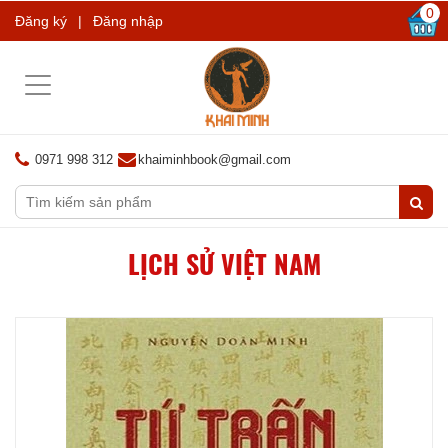
0
Đăng ký
|
Đăng nhập
Toggle
navigation
0971 998 312
khaiminhbook@gmail.com
LỊCH SỬ VIỆT NAM