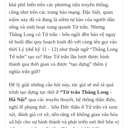
khá phổ biến trên các phương tiện truyền thông,
cũng như trên các trang báo mạng. Đặc biệt, quan
niệm này đã và đang là niềm tự hào của người dân
sống và sinh hoạt xung quanh Tứ trấn. Nhưng
Thăng Long có Tứ trấn - bốn ngôi đền bảo vệ ngay
từ buổi đầu quy hoạch kinh đô với cùng tên gọi vào
thời Lý (thế kỷ 11 - 12) như thuật ngữ “Thăng Long
Tứ trấn” tạo ra? Hay Tứ trấn lần lượt được hình
thành qua thời gian và được “tạo dựng” thêm ý
nghĩa trấn giữ?
Để lý giải những câu hỏi này, tác giả sẽ mô tả quá
trình tạo dựng tục thờ ở
“Tứ trấn Thăng Long -
Hà Nội”
qua các truyền thuyết, hệ thống thần điện,
nghi lễ phụng thờ... bốn Đức thần ở Tứ trấn và xem
xét, đánh giá cơ sở, nền tảng về không gian văn hóa
xã hội cho sự hình thành và phát triển nơi thờ bốn vị