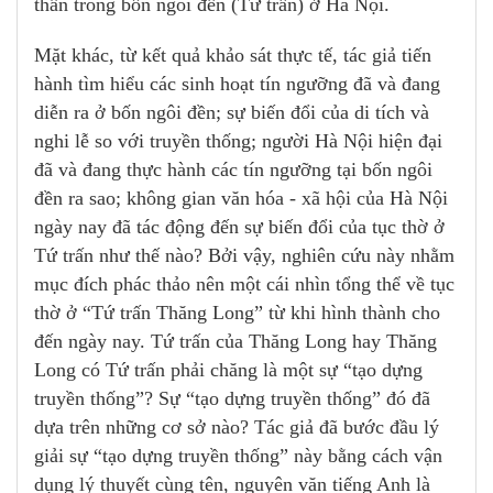
thần trong bốn ngôi đền (Tứ trấn) ở Hà Nội.
Mặt khác, từ kết quả khảo sát thực tế, tác giả tiến
hành tìm hiểu các sinh hoạt tín ngưỡng đã và đang
diễn ra ở bốn ngôi đền; sự biến đổi của di tích và
nghi lễ so với truyền thống; người Hà Nội hiện đại
đã và đang thực hành các tín ngưỡng tại bốn ngôi
đền ra sao; không gian văn hóa - xã hội của Hà Nội
ngày nay đã tác động đến sự biến đổi của tục thờ ở
Tứ trấn như thế nào? Bởi vậy, nghiên cứu này nhằm
mục đích phác thảo nên một cái nhìn tổng thể về tục
thờ ở “Tứ trấn Thăng Long” từ khi hình thành cho
đến ngày nay. Tứ trấn của Thăng Long hay Thăng
Long có Tứ trấn phải chăng là một sự “tạo dựng
truyền thống”? Sự “tạo dựng truyền thống” đó đã
dựa trên những cơ sở nào? Tác giả đã bước đầu lý
giải sự “tạo dựng truyền thống” này bằng cách vận
dụng lý thuyết cùng tên, nguyên văn tiếng Anh là