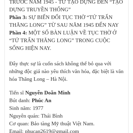
TRƯỚC NĂM 1945 - TỪ TẠO DỰNG ĐẾN “TẠO
DỰNG TRUYỀN THỐNG”
Phần 3:
SỰ BIẾN ĐỔI TỤC THỜ “TỨ TRẤN
THĂNG LONG” TỪ SAU NĂM 1945 ĐẾN NAY
Phần 4:
MỘT SỐ BÀN LUẬN VỀ TỤC THỜ Ở
“TỨ TRẤN THĂNG LONG” TRONG CUỘC
SỐNG HIỆN NAY.
Đây thực sự là cuốn sách không thể bỏ qua với
những độc giả nào yêu thích văn hóa, đặc biệt là văn
hóa Thăng Long – Hà Nội.
Tiến sĩ
Nguyễn Doãn Minh
Bút danh:
Phúc An
Sinh năm: 1977
Nguyên quán: Thái Bình
Cơ quan: Bảo tàng Mỹ thuật Việt Nam.
Email: phucan2619@gmail.com