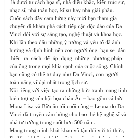
là dưới tư cách họa sĩ, nhà điêu khắc, kiến trúc sư,
nhạc sĩ, nhà toán học, kĩ sư hay nhà giải phẫu.
Cuốn sách đầy cảm hứng này mời bạn tham gia
chuyến đi khám phá cách tiếp cận độc đáo của Da
Vinci đối với sự sáng tạo, nghệ thuật và khoa học.
Khi lần theo dấu những ý tưởng và yếu tố đã ảnh
hưởng và định hình nên con người ông, bạn sẽ dần
hiểu ra cách để áp dụng những phương pháp
của ông trong mọi khía cạnh của cuộc sống. Chính
bạn cũng có thể tư duy như Da Vinci, con người
toàn năng vĩ đại nhất trong lịch sử.
Nổi tiếng với việc tạo ra những bức tranh mang tính
biểu tượng của hội họa châu Âu – bao gồm cả bức
Mona Lisa và Bữa ăn tối cuối cùng – Leonardo Da
Vinci đã truyền cảm hứng cho bao thế hệ nghệ sĩ và
nhà tư tưởng trong suốt hơn 500 năm.
Mang trong mình khát khao vô tận đối với tri thức,