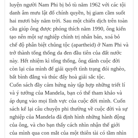
luyện người Nam Phi bị bỏ tù năm 1962 với các tội
danh âm mưu lật đổ chính quyền, bị giam cầm suốt
hai mươi bảy năm trời. Sau một chiến dịch trên toàn
cầu giúp ông được phóng thích năm 1990, ông kiến
tạo nên một sự nghiệp chính trị nhân bản, xoá bỏ
chế độ phân biệt chủng tộc (apartheid) ở Nam Phi và
trở thành tổng thống da đen đầu tiên của đất nước
này. Hết nhiệm kì tổng thống, ông dành cuộc đời
còn lại của mình để giải quyết tình trạng đói nghèo,
bất bình đẳng và thúc đẩy hoà giải sắc tộc.
Cuốn sách đầy cảm hứng này tập hợp những triết lí
và ý tưởng của Mandela, bạn có thể tham khảo và
áp dụng vào mọi lĩnh vực của cuộc đời mình. Cuốn
sách kể lại câu chuyện phi thường về cuộc đời và sự
nghiệp của Mandela đã định hình những hành động
của ông, và cho bạn thấy cách nhìn nhận thế giới
của mình qua con mắt của một thiên tài có tầm nhìn