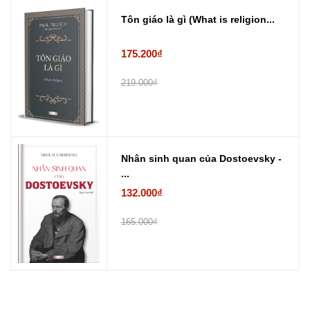
Tôn giáo là gì (What is religion...
175.200₫
219.000₫
Nhân sinh quan của Dostoevsky -
...
132.000₫
165.000₫