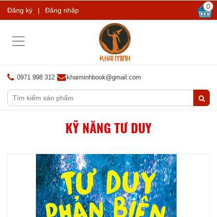
0
Đăng ký
|
Đăng nhập
Toggle
navigation
0971 998 312
khaiminhbook@gmail.com
KỸ NĂNG TƯ DUY