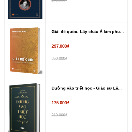
248.000₫
Giải đế quốc: Lấy châu Á làm phư...
297.000₫
350.000₫
Đường vào triết học - Giáo sư Lê...
175.000₫
219.000₫