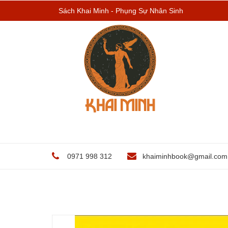
Sách Khai Minh - Phụng Sự Nhân Sinh
0971 998 312
khaiminhbook@gmail.com