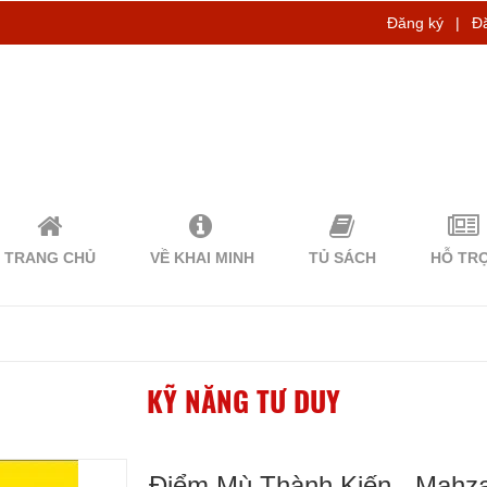
Đăng ký
|
Đ
TRANG CHỦ
VỀ KHAI MINH
TỦ SÁCH
HỖ TR
KỸ NĂNG TƯ DUY
Điểm Mù Thành Kiến - Mahza