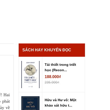
SÁCH HAY KHUYẾN ĐỌC
Tái thiết trong triết
học (Recon...
188.000₫
235.000₫
ế! Hai
Hữu và Hư vô: Một
 phát
khảo sát hữu t...
gày về