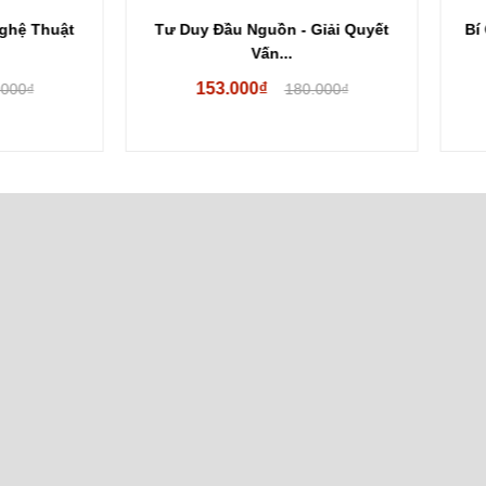
Duy Đầu Nguồn - Gỉải Quyết
Bí Quyết Giúp Bộ Não Trở 
Vấn...
Người...
153.000₫
246.000₫
180.000₫
289.000₫