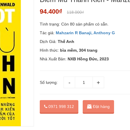
94.400₫
118.000₫
Tình trạng:
Còn 80 sản phẩm có sẵn.
Tác giả:
Mahzarin R Banaji, Anthony G
Dịch Giả:
Thế Anh
Hình thức:
bìa mềm, 304 trang
Nhà Xuất Bản:
NXB Hồng Đức, 2023
Số lượng:
Đặt hàng
0971 998 312