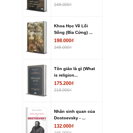
249.000₫
Khoa Học Về Lối
Sống (Bìa Cứng) ...
198.000₫
248.000₫
Tôn giáo là gì (What
is religion...
175.200₫
219.000₫
Nhân sinh quan của
Dostoevsky - ...
132.000₫
165.000₫