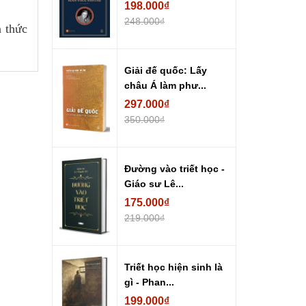
198.000₫
248.000₫
 thức
Giải đế quốc: Lấy
châu Á làm phư...
297.000₫
350.000₫
Đường vào triết học -
Giáo sư Lê...
175.000₫
219.000₫
Triết học hiện sinh là
gì - Phan...
199.000₫