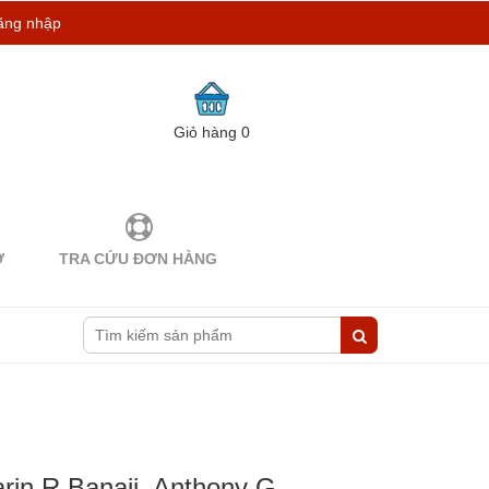
ăng nhập
Giỏ hàng
0
Ợ
TRA CỨU ĐƠN HÀNG
rin R Banaji, Anthony G