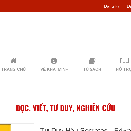
Đăng ký
|
Đ
TRANG CHỦ
VỀ KHAI MINH
TỦ SÁCH
HỖ TR
ĐỌC, VIẾT, TƯ DUY, NGHIÊN CỨU
Tư Duy Hậu Socrates - Edwa