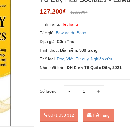
127.200₫
159.000₫
Tình trạng:
Hết hàng
Tác giả:
Edward de Bono
Dịch giả:
Cẩm Thu
Hình thức:
Bìa mềm, 388 trang
Thể loại:
Đọc, Viết, Tư duy, Nghiên cứu
Nhà xuất bản:
ĐH Kinh Tế Quốc Dân, 2021
Số lượng:
0971 998 312
Hết hàng