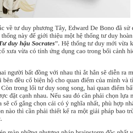
u sắc về tư duy phương Tây, Edward De Bono đã sử
 thống này để giới thiệu một hệ thống tư duy hoàn
Tư duy hậu Socrates
”. Hệ thống tư duy mới vừa 
 cổ xưa vừa có tính ứng dụng cao trong bối cảnh hi
ai người bất đồng với nhau thì ắt hẳn sẽ diễn ra m
ỗi bên đều cố biện hộ cho quan điểm của mình và 
 Còn trong lối tư duy song song, hai quan điểm bấ
ược đặt cạnh nhau. Nếu sau đó cần phải chọn lựa 
ta sẽ cố gắng chọn cái có ý nghĩa nhất, phù hợp nh
 nào thì cần phải thiết kế ra một giải pháp bao t
.
én màn những phương pháp brainstorm độc nhất 