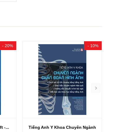
- 20%
- 10%
 -...
Tiếng Anh Y Khoa Chuyên Ngành
Suy Ng