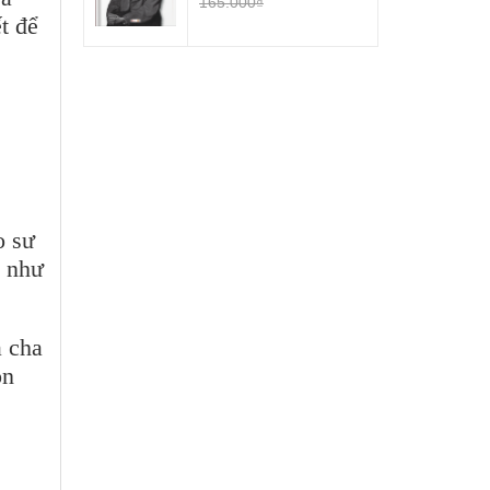
165.000₫
t để
o sư
n như
à cha
ôn