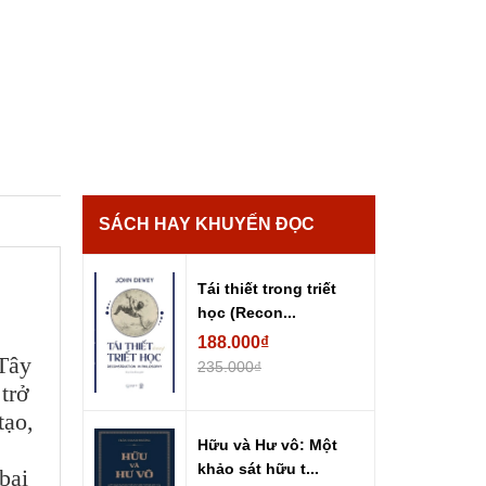
SÁCH HAY KHUYẾN ĐỌC
Tái thiết trong triết
học (Recon...
188.000₫
 Tây
235.000₫
trở
tạo,
Hữu và Hư vô: Một
khảo sát hữu t...
bại