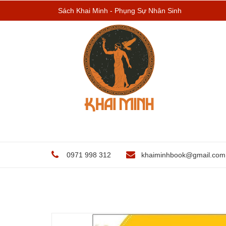
Sách Khai Minh - Phụng Sự Nhân Sinh
0971 998 312
khaiminhbook@gmail.com