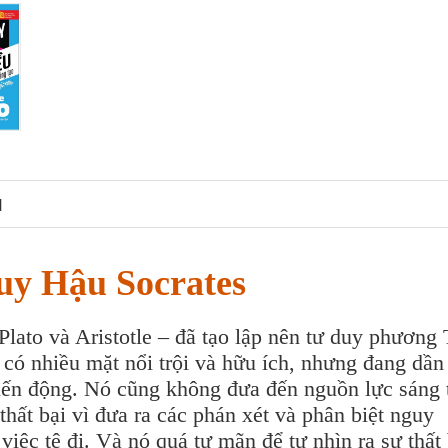
N
uy Hậu Socrates
 Plato và Aristotle – đã tạo lập nên tư duy phương
có nhiều mặt nổi trội và hữu ích, nhưng đang dần 
 biến động. Nó cũng không đưa đến nguồn lực sáng 
hất bại vì đưa ra các phán xét và phân biệt nguy
ệc tệ đi. Và nó quá tự mãn để tự nhìn ra sự thất 