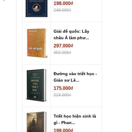
198.000₫
248.000₫
Giải đế quốc: Lấy
châu Á làm phư...
297.000₫
350.000₫
Đường vào triết học -
Giáo sư Lê...
175.000₫
219.000₫
Triết học hiện sinh là
gì - Phan...
199.000₫