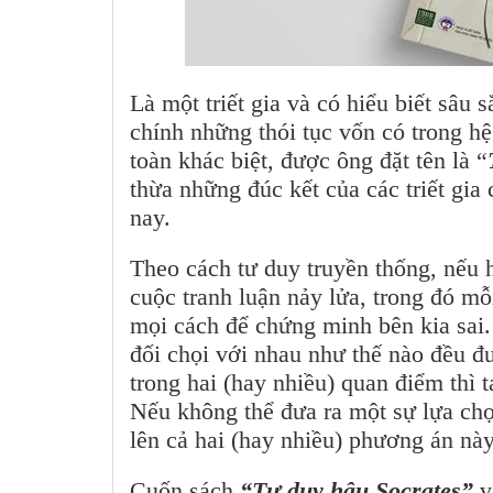
Là một triết gia và có hiểu biết sâ
chính những thói tục vốn có trong hệ
toàn khác biệt, được ông đặt tên là “
thừa những đúc kết của các triết gia
nay.
Theo cách tư duy truyền thống, nếu h
cuộc tranh luận nảy lửa, trong đó m
mọi cách để chứng minh bên kia sai.
đối chọi với nhau như thế nào đều đ
trong hai (hay nhiều) quan điểm thì 
Nếu không thể đưa ra một sự lựa chọn
lên cả hai (hay nhiều) phương án này
Cuốn sách
“Tư duy hậu Socrates”
v