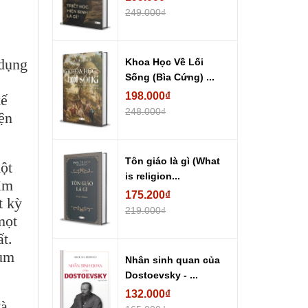
249.000₫
 dụng
Khoa Học Về Lối
Sống (Bìa Cứng) ...
198.000₫
kế
248.000₫
ện
Tôn giáo là gì (What
ột
is religion...
tìm
175.200₫
t kỳ
219.000₫
mọt
ất.
rùm
Nhân sinh quan của
Dostoevsky - ...
132.000₫
và