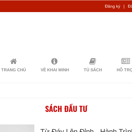
Đăng ký
|
Đ
TRANG CHỦ
VỀ KHAI MINH
TỦ SÁCH
HỖ TR
SÁCH ĐẦU TƯ
Từ Đáy Lên Đỉnh - Hành Trì