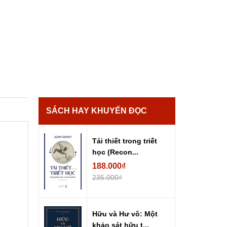
SÁCH HAY KHUYẾN ĐỌC
Tái thiết trong triết
học (Recon...
188.000₫
235.000₫
Hữu và Hư vô: Một
khảo sát hữu t...