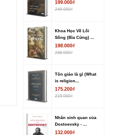
199.000₫
249.000₫
Khoa Học Về Lối
Sống (Bìa Cứng) ...
198.000₫
248.000₫
Tôn giáo là gì (What
is religion...
175.200₫
219.000₫
Nhân sinh quan của
Dostoevsky - ...
132.000₫