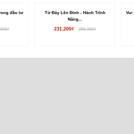
Đáy Lên Đỉnh - Hành Trình
Vui Cười Lên Cùng Chứng K
Nâng...
Cú...
231.200₫
119.200₫
289.000₫
149.000₫