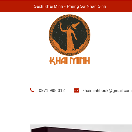
Sách Khai Minh - Phụng Sự Nhân Sinh
0971 998 312
khaiminhbook@gmail.com