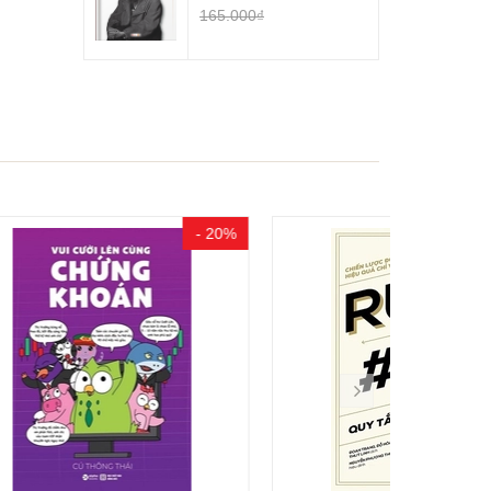
165.000₫
- 20%
- 20%