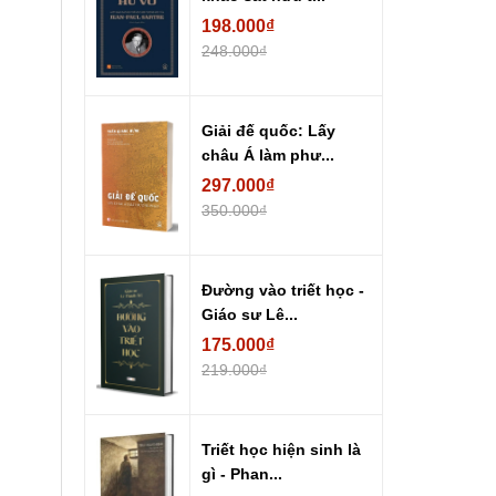
198.000₫
248.000₫
Giải đế quốc: Lấy
châu Á làm phư...
297.000₫
350.000₫
Đường vào triết học -
Giáo sư Lê...
175.000₫
219.000₫
Triết học hiện sinh là
gì - Phan...