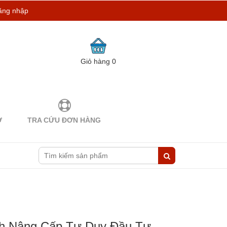
ăng nhập
Giỏ hàng
0
Ợ
TRA CỨU ĐƠN HÀNG
nh Nâng Cấp Tư Duy Đầu Tư -