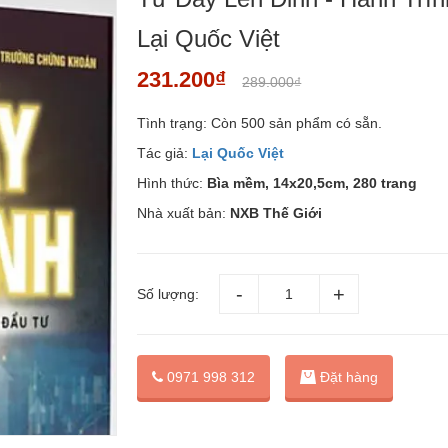
Lại Quốc Việt
231.200₫
289.000₫
Tình trạng:
Còn 500 sản phẩm có sẵn.
Tác giả:
Lại Quốc Việt
Hình thức:
Bìa mềm, 14x20,5cm, 280 trang
Nhà xuất bản:
NXB Thế Giới
Số lượng:
Đặt hàng
0971 998 312