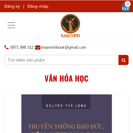
0
Đăng ký
|
Đăng nhập
Toggle
navigation
0971 998 312
khaiminhbook@gmail.com
VĂN HÓA HỌC