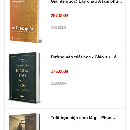
Giải đế quốc: Lấy châu Á làm phư...
297.000₫
350.000₫
Đường vào triết học - Giáo sư Lê...
175.000₫
219.000₫
Triết học hiện sinh là gì - Phan...