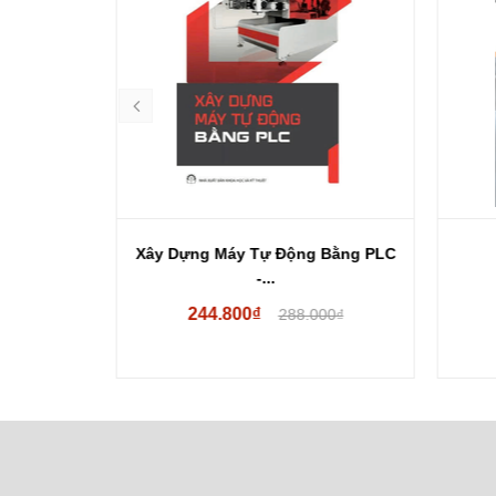
huật
Xây Dựng Máy Tự Động Bằng PLC
-...
244.800₫
00₫
288.000₫