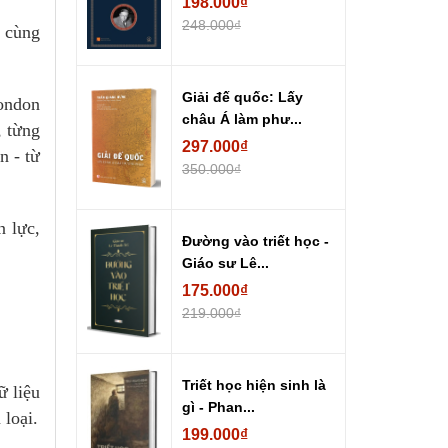
198.000₫
248.000₫
ồ cùng
Giải đế quốc: Lấy
ondon
châu Á làm phư...
, từng
297.000₫
n - từ
350.000₫
n lực,
Đường vào triết học -
Giáo sư Lê...
175.000₫
219.000₫
Triết học hiện sinh là
ữ liệu
gì - Phan...
 loại.
199.000₫