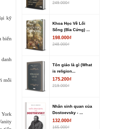
249.000₫
đại kỹ
Khoa Học Về Lối
Sống (Bìa Cứng) ...
198.000₫
h biến
248.000₫
i danh
Tôn giáo là gì (What
is religion...
175.200₫
ơi mỗi
219.000₫
Nhân sinh quan của
Dostoevsky - ...
w York
132.000₫
Vanity
165.000₫