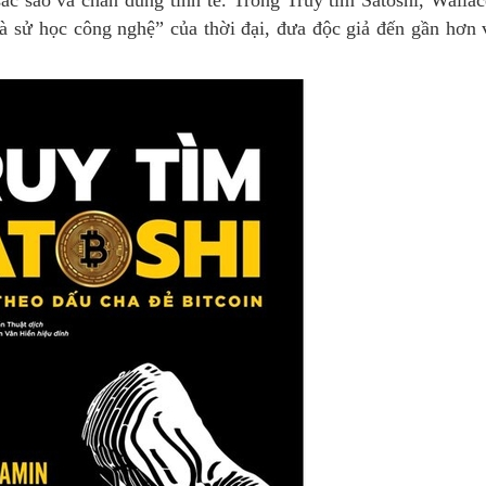
 sắc sảo và chân dung tinh tế. Trong Truy tìm Satoshi, Wallac
à sử học công nghệ” của thời đại, đưa độc giả đến gần hơn 