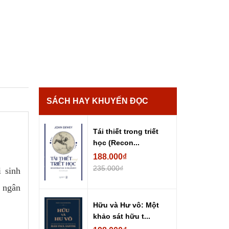
SÁCH HAY KHUYẾN ĐỌC
Tái thiết trong triết
học (Recon...
188.000₫
235.000₫
 sinh
y ngân
Hữu và Hư vô: Một
khảo sát hữu t...