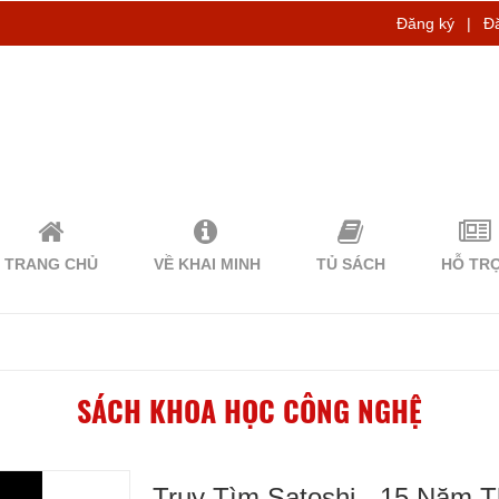
Đăng ký
|
Đ
TRANG CHỦ
VỀ KHAI MINH
TỦ SÁCH
HỖ TR
SÁCH KHOA HỌC CÔNG NGHỆ
Truy Tìm Satoshi - 15 Năm T