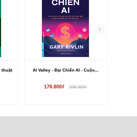
 thuật
AI Valley - Đại Chiến AI - Cuộc...
Cẩm Nang
176.800₫
15
208.000₫