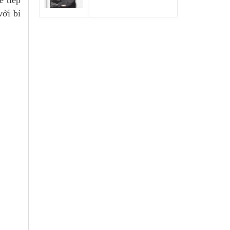
e tiếp
với bí