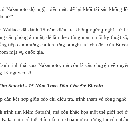
shi Nakamoto đột ngột biến mất, để lại khối tài sản khổng l
là ai?”
n Wallace đã dành 15 năm điều tra không ngừng nghỉ, từ L
ng căn phòng ẩn mật, để lần theo từng manh mối kỹ thuật số
ng tiếp cận những cái tên từng bị nghi là “cha đẻ” của Bitcoi
nhóm mật vụ quốc gia.
 danh tính thật của Nakamoto, mà còn là câu chuyện về quyề
ng kỷ nguyên số.
Tìm Satoshi - 15 Năm Theo Dấu Cha Đẻ Bitcoin
p dẫn kết hợp giữa báo chí điều tra, trinh thám và công nghệ.
h trình tìm kiếm Satoshi, mà còn khắc họa một thế giới nơi d
ề Nakamoto có thể chính là mã khóa mở ra tương lai của nhân