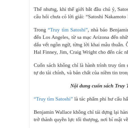
Thế nhưng, khi thế giới bắt đầu chú ý, Sato
câu hỏi chưa có lời giải: “Satoshi Nakamoto 
Trong
“Truy tìm Satoshi”
, nhà báo Benjami
đến Los Angeles, từ sa mạc Arizona đến nhữ
dấu vết ngôn ngữ, từng lời khai mâu thuẫn. Ô
Hal Finney, Jim, Craig Wright cho đến các 
Cuốn sách không chỉ là hành trình truy tìm
tự do tài chính, và bản chất của niềm tin tro
Nội dung cuốn sách Truy 
“Truy tìm Satoshi”
là tác phẩm phi hư cấu hấ
Benjamin Wallace không chỉ tái dựng lại hàn
trở thành quyền lực tối thượng, nơi bí mật v