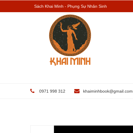
Sách Khai Minh - Phụng Sự Nhân Sinh
0971 998 312
khaiminhbook@gmail.com