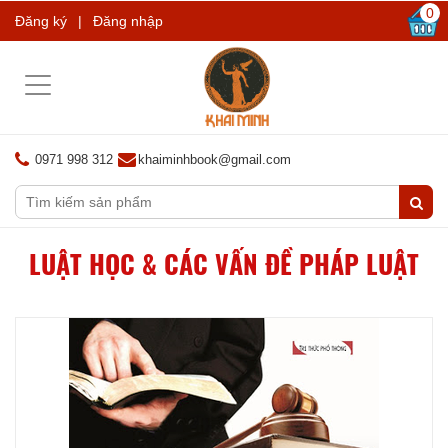
0
Đăng ký
|
Đăng nhập
Toggle
navigation
0971 998 312
khaiminhbook@gmail.com
LUẬT HỌC & CÁC VẤN ĐỀ PHÁP LUẬT