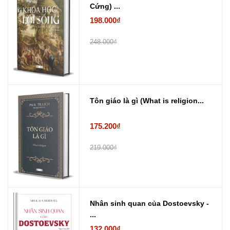
Cứng) ...
198.000₫
248.000₫
Tôn giáo là gì (What is religion...
175.200₫
219.000₫
Nhân sinh quan của Dostoevsky -
...
132.000₫