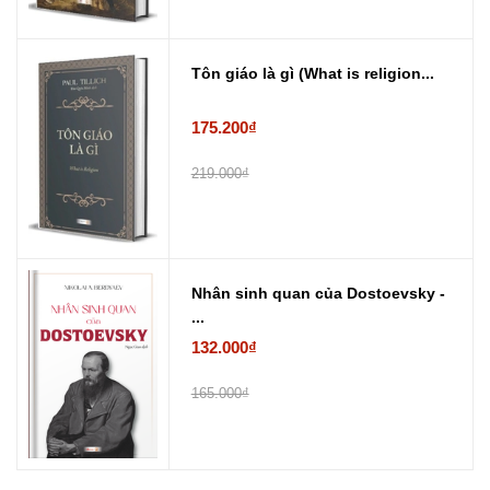
Tôn giáo là gì (What is religion...
175.200₫
219.000₫
Nhân sinh quan của Dostoevsky -
...
132.000₫
165.000₫