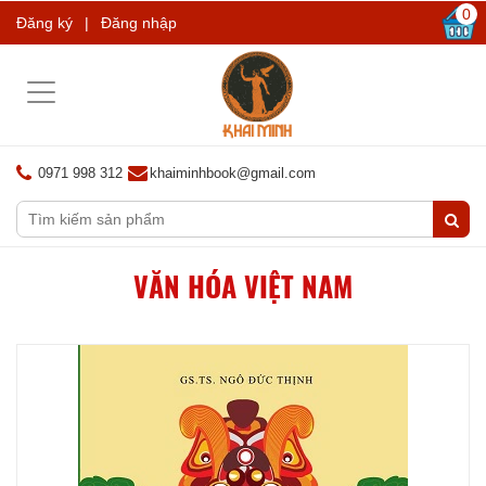
0
Đăng ký
|
Đăng nhập
Toggle
navigation
0971 998 312
khaiminhbook@gmail.com
VĂN HÓA VIỆT NAM