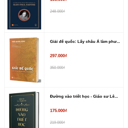
248.000₫
Giải đế quốc: Lấy châu Á làm phư...
297.000₫
350.000₫
Đường vào triết học - Giáo sư Lê...
175.000₫
219.000₫