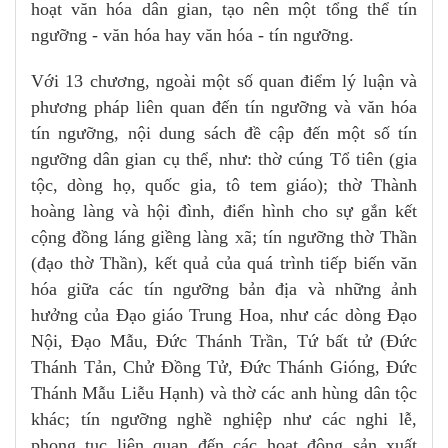
hoạt văn hóa dân gian, tạo nên một tổng thể tín
ngưỡng - văn hóa hay văn hóa - tín ngưỡng.
Với 13 chương, ngoài một số quan điểm lý luận và
phương pháp liên quan đến tín ngưỡng và văn hóa
tín ngưỡng, nội dung sách đề cập đến một số tín
ngưỡng dân gian cụ thể, như: thờ cúng Tổ tiên (gia
tộc, dòng họ, quốc gia, tô tem giáo); thờ Thành
hoàng làng và hội đình, điển hình cho sự gắn kết
cộng đồng láng giềng làng xã; tín ngưỡng thờ Thần
(đạo thờ Thần), kết quả của quá trình tiếp biến văn
hóa giữa các tín ngưỡng bản địa và những ảnh
hưởng của Đạo giáo Trung Hoa, như các dòng Đạo
Nội, Đạo Mẫu, Đức Thánh Trần, Tứ bất tử (Đức
Thánh Tản, Chử Đồng Tử, Đức Thánh Gióng, Đức
Thánh Mẫu Liễu Hạnh) và thờ các anh hùng dân tộc
khác; tín ngưỡng nghề nghiệp như các nghi lễ,
phong tục liên quan đến các hoạt động sản xuất