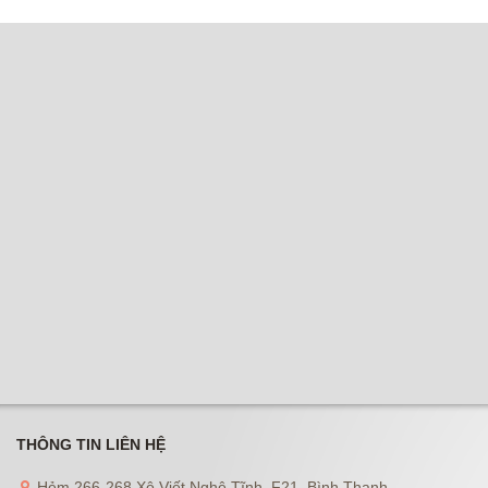
THÔNG TIN LIÊN HỆ
Hẻm 266-268 Xô Viết Nghệ Tĩnh, F21, Bình Thạnh.