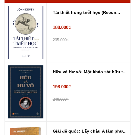
Tái thiết trong triết học (Recon...
188.000₫
235.000₫
Hữu và Hư vô: Một khảo sát hữu t...
198.000₫
248.000₫
Giải đế quốc: Lấy châu Á làm phư...