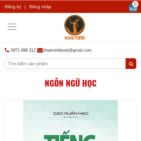
0
Đăng ký
|
Đăng nhập
Toggle
navigation
0971 998 312
khaiminhbook@gmail.com
NGÔN NGỮ HỌC