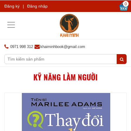
0
Đăng ký
|
Đăng nhập
Toggle
navigation
0971 998 312
khaiminhbook@gmail.com
KỸ NĂNG LÀM NGƯỜI