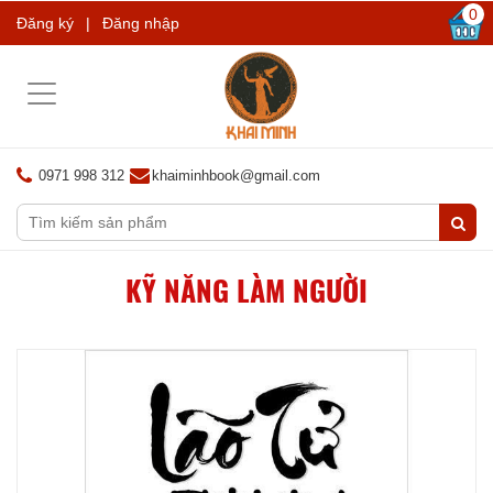
0
Đăng ký
|
Đăng nhập
Toggle
navigation
0971 998 312
khaiminhbook@gmail.com
KỸ NĂNG LÀM NGƯỜI