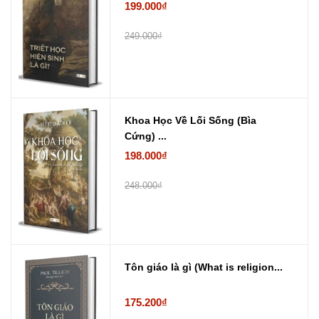
199.000₫
249.000₫
Khoa Học Về Lối Sống (Bìa
Cứng) ...
198.000₫
248.000₫
Tôn giáo là gì (What is religion...
175.200₫