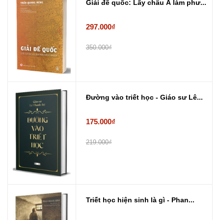
Giải đế quốc: Lấy châu Á làm phư...
297.000₫
350.000₫
Đường vào triết học - Giáo sư Lê...
175.000₫
219.000₫
Triết học hiện sinh là gì - Phan...