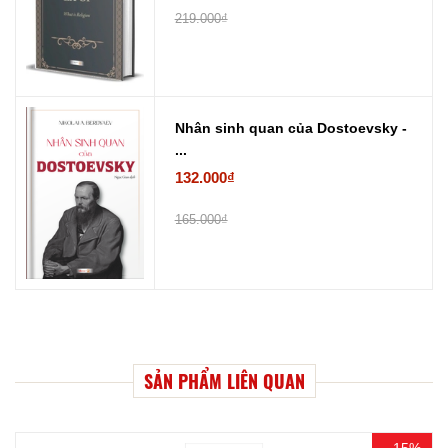
219.000₫
Nhân sinh quan của Dostoevsky -
...
132.000₫
165.000₫
SẢN PHẨM LIÊN QUAN
- 15%