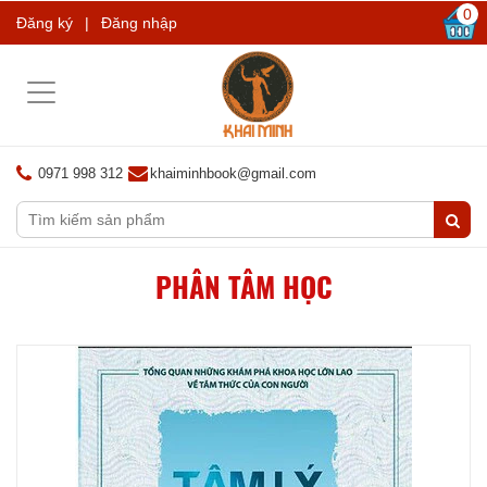
0
Đăng ký
|
Đăng nhập
Toggle
navigation
0971 998 312
khaiminhbook@gmail.com
PHÂN TÂM HỌC