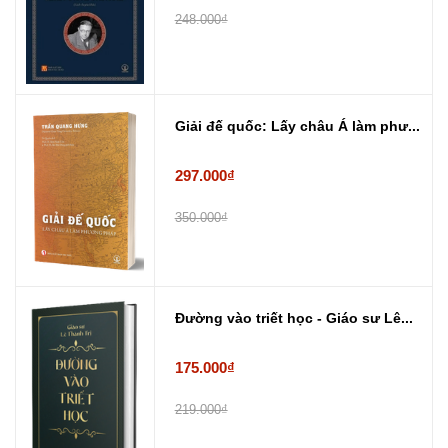
248.000₫
Giải đế quốc: Lấy châu Á làm phư...
297.000₫
350.000₫
Đường vào triết học - Giáo sư Lê...
175.000₫
219.000₫