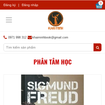
0
Đăng ký
|
Đăng nhập
Toggle
navigation
0971 998 312
khaiminhbook@gmail.com
PHÂN TÂM HỌC