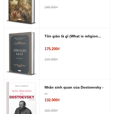
248.000₫
Tôn giáo là gì (What is religion...
175.200₫
219.000₫
Nhân sinh quan của Dostoevsky -
...
132.000₫
165.000₫