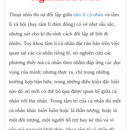
Thoạt nhìn thì sự đối lập giữa
tâm lí cá nhân
và tâm
lí xã hội (hay tâm lí đám đông) có vẻ như sâu sắc,
nhưng xét cho kĩ thì tính cách đối lập sẽ bớt đi
nhiều. Tuy khoa tâm lí cá nhân đặt căn bản trên việc
quan sát các cá nhân riêng lẻ, nó nghiên cứu các
phương thức mà cá nhân theo nhằm đáp ứng các dục
vọng của mình; nhưng thực ra, chỉ trong những
trường hợp hãn hữu, trong những điều kiện đặc biệt
nào đó nó mới có thể bỏ qua được quan hệ giữa cá
nhân với tha nhân. Trong tâm trí của cá nhân thì một
cá nhân khác luôn luôn hoặc là thần tượng, hoặc là
một đối tượng, một người hỗ trợ hay kẻ thù và vì
vậy mà ngay từ khởi thủy, khoa tâm lí cá nhân đã