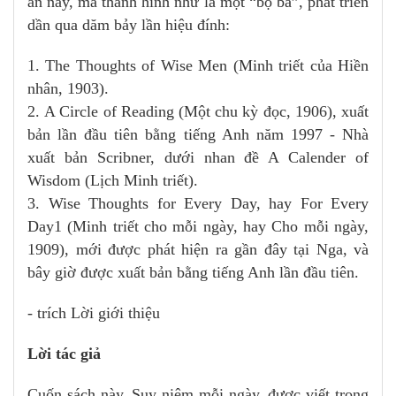
án này, mà thành hình như là một “bộ ba”, phát triển
dần qua dăm bảy lần hiệu đính:
1. The Thoughts of Wise Men (Minh triết của Hiền
nhân, 1903).
2. A Circle of Reading (Một chu kỳ đọc, 1906), xuất
bản lần đầu tiên bằng tiếng Anh năm 1997 - Nhà
xuất bản Scribner, dưới nhan đề A Calender of
Wisdom (Lịch Minh triết).
3. Wise Thoughts for Every Day, hay For Every
Day1 (Minh triết cho mỗi ngày, hay Cho mỗi ngày,
1909), mới được phát hiện ra gần đây tại Nga, và
bây giờ được xuất bản bằng tiếng Anh lần đầu tiên.
- trích Lời giới thiệu
Lời tác giả
Cuốn sách này, Suy niệm mỗi ngày, được viết trong