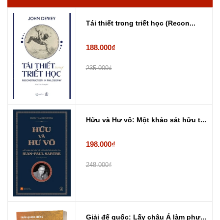
Tái thiết trong triết học (Recon...
188.000₫
235.000₫
Hữu và Hư vô: Một khảo sát hữu t...
198.000₫
248.000₫
Giải đế quốc: Lấy châu Á làm phư...