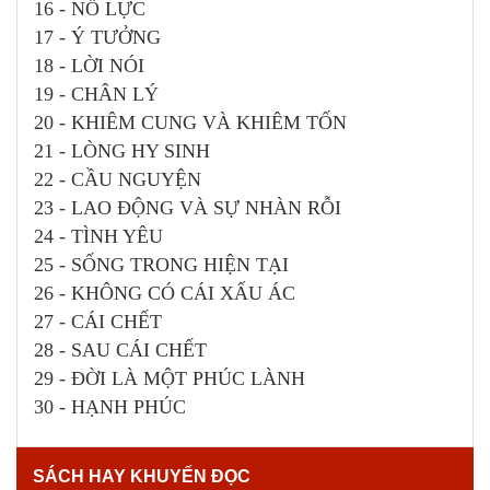
16 - NỖ LỰC
17 - Ý TƯỞNG
18 - LỜI NÓI
19 - CHÂN LÝ
20 - KHIÊM CUNG VÀ KHIÊM TỐN
21 - LÒNG HY SINH
22 - CẦU NGUYỆN
23 - LAO ĐỘNG VÀ SỰ NHÀN RỖI
24 - TÌNH YÊU
25 - SỐNG TRONG HIỆN TẠI
26 - KHÔNG CÓ CÁI XẤU ÁC
27 - CÁI CHẾT
28 - SAU CÁI CHẾT
29 - ĐỜI LÀ MỘT PHÚC LÀNH
30 - HẠNH PHÚC
SÁCH HAY KHUYẾN ĐỌC