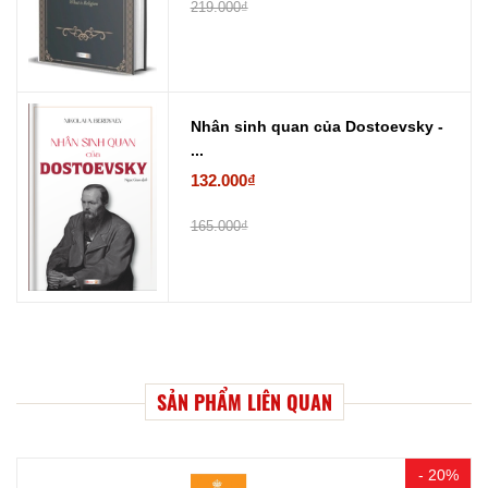
219.000₫
Nhân sinh quan của Dostoevsky -
...
132.000₫
165.000₫
SẢN PHẨM LIÊN QUAN
- 20%