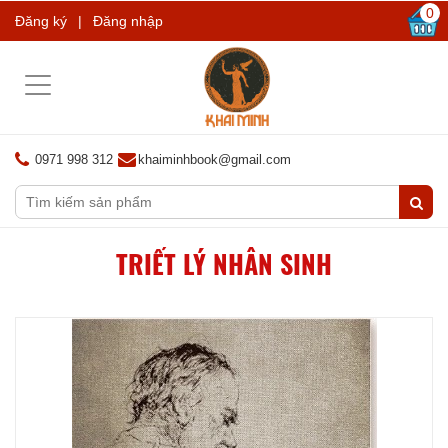
0
Đăng ký
|
Đăng nhập
Toggle
navigation
0971 998 312
khaiminhbook@gmail.com
TRIẾT LÝ NHÂN SINH