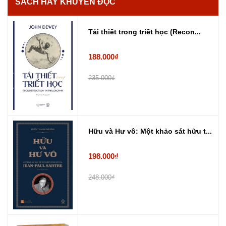
SÁCH HAY KHUYẾN ĐỌC
Tái thiết trong triết học (Recon...
188.000₫
235.000₫
Hữu và Hư vô: Một khảo sát hữu t...
198.000₫
248.000₫