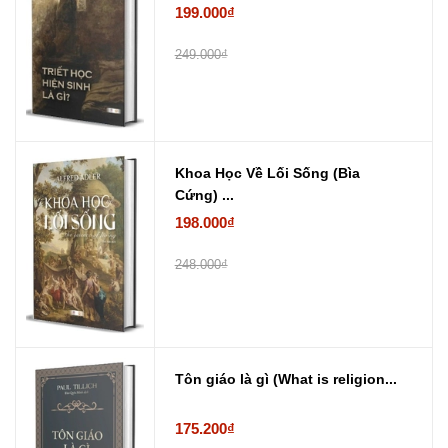
199.000₫
249.000₫
Khoa Học Về Lối Sống (Bìa
Cứng) ...
198.000₫
248.000₫
Tôn giáo là gì (What is religion...
175.200₫