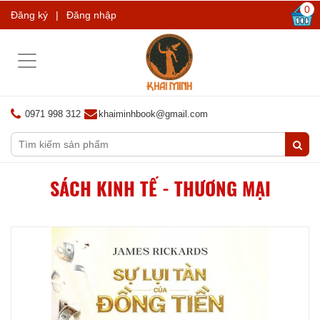
0
Đăng ký
|
Đăng nhập
Toggle
navigation
0971 998 312
khaiminhbook@gmail.com
SÁCH KINH TẾ - THƯƠNG MẠI