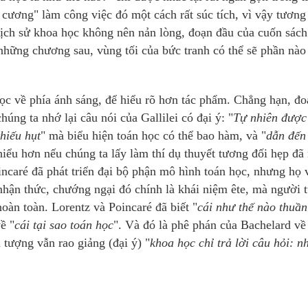
 cương" làm công việc đó một cách rất súc tích, vì vậy tương
lịch sử khoa học không nên nản lòng, đoạn đầu của cuốn sách
 những chương sau, vùng tối của bức tranh có thể sẽ phần nào
học về phía ánh sáng, để hiểu rõ hơn tác phẩm. Chẳng hạn, đo
úng ta nhớ lại câu nói của Gallilei có đại ý: "
Tự nhiên được 
thiếu hụt
" mà biểu hiện toán học có thể bao hàm, và "
dẫn đến
 hiểu hơn nếu chúng ta lấy làm thí dụ thuyết tương đối hẹp đã
oincaré đã phát triển đại bộ phận mô hình toán học, nhưng họ 
hận thức, chướng ngại đó chính là khái niệm ête, mà người t
 hoàn toàn. Lorentz và Poincaré đã biết "
cái như thế nào thuần
ề "
cái tại sao toán học
". Và đó là phê phán của Bachelard về 
 tượng vẫn rao giảng (đại ý) "
khoa học chỉ trả lời câu hỏi: n