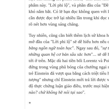
phẩm này. "Lời phi lộ", và phần đầu của "Đề
khó nắm bắt. Có lẽ bạn đọc không quen với 
cần được đọc trở lại nhiều lần trong khi đọc
rõ nét hơn vùng sáng chăng.
Tuy nhiên, cũng cần biết thêm lịch sử khoa 
mở đầu của "Lời phi lộ" sẽ dễ hiểu hơn nếu ch
bằng ngôn ngữ toán học
". Ngay sau đó, "
sự 
những quan hệ cơ bản sâu sắc hơn
"... sẽ dễ
tới ở trên. Mặc dù hai tiền bối Lorentz và P
đứng trong vùng phủ bóng của chướng ngại n
trẻ Einstein đã vượt qua bằng cách triệt tiêu
tượng
" nhưng chỉ Einstein mới trả lời được v
độ thực chứng luận giáo điều, trước mọi hiện
nào? chứ không hề nói tại sao
".
*