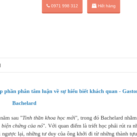
0971 998 312
Hết hàng
N
p phần phân tâm luận về sự hiểu biết khách quan - Gasto
Bachelard
 năm sau "
Tinh thần khoa học mới
", trong đó Bachelard nhằm
g biện chứng của nó
". Với quan điểm là triết học phải rút ra 
i ngược lại, những tư duy của ông khởi đi từ những thành tự