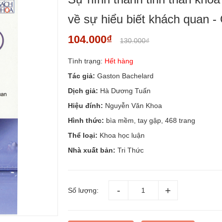
về sự hiểu biết khách quan -
104.000₫
130.000₫
Tình trạng:
Hết hàng
Tác giả:
Gaston Bachelard
Dịch giả:
Hà Dương Tuấn
Hiệu đính:
Nguyễn Văn Khoa
Hình thức:
bìa mềm, tay gập, 468 trang
Thể loại:
Khoa học luận
Nhà xuất bản:
Tri Thức
Số lượng: