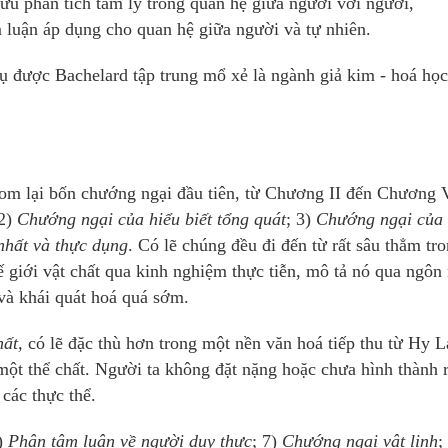
cứu phân tích tâm lý trong quan hệ giữa người với người,
luận áp dụng cho quan hệ giữa người và tự nhiên.
dụ được Bachelard tập trung mổ xẻ là ngành giả kim - hoá học
om lại bốn chướng ngại đầu tiên, từ Chương II đến Chương V
 2)
Chướng ngại của hiểu biết tổng quát
; 3)
Chướng ngại của
nhất và thực dụng
. Có lẽ chúng đều đi đến từ rất sâu thẳm tr
ế giới vật chất qua kinh nghiệm thực tiễn, mô tả nó qua ngôn
và khái quát hoá quá sớm.
ất,
có lẽ đặc thù hơn trong một nền văn hoá tiếp thu từ Hy L
một thể chất. Người ta không đặt nặng hoặc chưa hình thành r
các thực thể.
6)
Phân tâm luận về người duy thực
; 7)
Chướng ngại vật linh
;