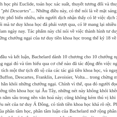
h học phi Euclide, toán học xác suất, thuyết tương đối và thu
 "
phi Descartes
"... Những điều này, có thể nói là về mặt sáng
ược phổ biến nhiều, nên người dịch nhận thấy có lẽ việc dịch
tối mà tư duy khoa học đã phải vượt qua, có lẽ mang lại nhiề
Nam ngày nay. Tác phẩm này chỉ nói về việc thành hình tư du
hững chướng ngại của tư duy tiền khoa học trong thế kỷ 18 về
đầu và kết luận, Bachelard dành 10 chương cho 10 chướng n
 ngại đó và tìm hiểu qua cơ chế nào đã tác động đến việc n
tích một thư tịch đồ sộ của các tác giả tiền khoa học, và nga
uffon, Descartes, Franklin, Lavoisier, Volta... trong chừng 
 hẳn khỏi những chướng ngại. Chính vì thế, qua đó người đọ
ưởng tiền khoa học tại Âu Tây, những nét này không khỏi khê
òn nằm sâu trong nền văn hoá này; cũng không kém thú vị khi
u nét của tư duy Á Đông, có tính tiền khoa học khá rõ rệt. P
 của phân tâm học, phân tâm luận của Bachelard mở rộng phân