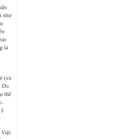
uận
i như
on
ến
tác
g là
ẻ (và
. Do
ụ thể
c.
 ý
 Việt