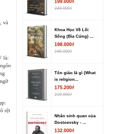
199.000₫
249.000₫
, và
Khoa Học Về Lối
Sống (Bìa Cứng) ...
198.000₫
248.000₫
 là:
 ngôn
ong
Tôn giáo là gì (What
is religion...
 ngữ
175.200₫
219.000₫
ạp:
õ rệt
Nhân sinh quan của
Dostoevsky - ...
132.000₫