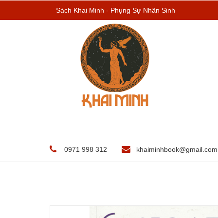
Sách Khai Minh - Phụng Sự Nhân Sinh
0971 998 312
khaiminhbook@gmail.com