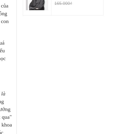
165.000₫
 của
hông
 con
uá
iểu
học
 là
ng
hướng
t qua"
a khoa
ác