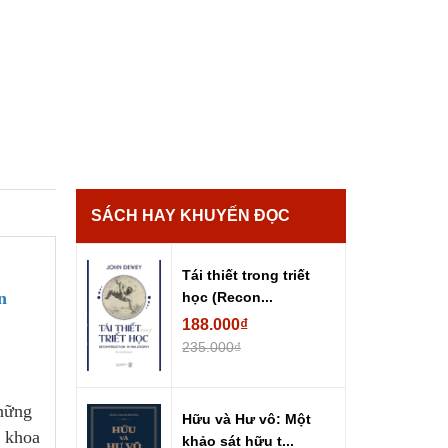
SÁCH HAY KHUYẾN ĐỌC
Tái thiết trong triết
n
học (Recon...
188.000₫
235.000₫
những
Hữu và Hư vô: Một
u khoa
khảo sát hữu t...