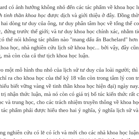
lard có ảnh hưởng không nhỏ đến các tác phẩm về khoa học l
h tinh thần khoa học
được dịch và giới thiệu ở đây. Đồng thờ
n hai dòng tư duy của ông, tư duy phân tâm học về tổng thể c
, đứng trước thế giới; và tư duy khoa học chính xác, nhằm ti
 có thể nói không tác phẩm nào "mang dấu ấn Bachelard" hơn 
hoa học, nhà nghiên cứu lịch sử khoa học... bởi vậy, đây cũn
 mà còn của cả thư tịch khoa học luận.
eo một mô hình thu nhỏ của lịch sử tư duy của loài người; thì
ỉ ra cho khoa học của thế kỷ 18 vẫn còn trong tâm lý con tr
hiểu biết vững vàng về tinh thần khoa học hiện đại) ngày nay
rị nhận thức luận, mà nó còn có giá trị bổ túc kiến thức rất c
ọc và trung học, cho các trách nhiệm truyền thông về khoa họ
tác phẩm phải được hiểu theo hai ý nghĩa, ý nghĩa lịch sử và
ớng nghiên cứu có lẽ có ích và mới cho các nhà khoa học luận