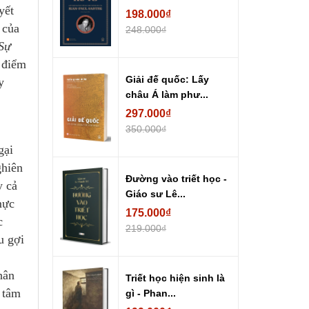
yết
198.000₫
 của
248.000₫
Sự
u điểm
Giải đế quốc: Lấy
y
châu Á làm phư...
297.000₫
350.000₫
gại
ghiên
Đường vào triết học -
y cả
Giáo sư Lê...
mực
175.000₫
c
219.000₫
u gợi
hân
Triết học hiện sinh là
 tâm
gì - Phan...