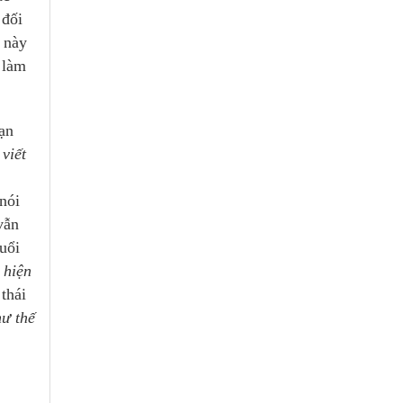
 đối
 này
 làm
ạn
viết
 nói
vẫn
uổi
 hiện
thái
hư thế