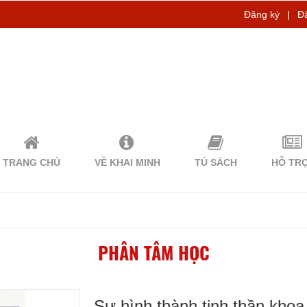
Đăng ký
|
Đ
TRANG CHỦ
VỀ KHAI MINH
TỦ SÁCH
HỖ TR
PHÂN TÂM HỌC
Sự hình thành tinh thần kho