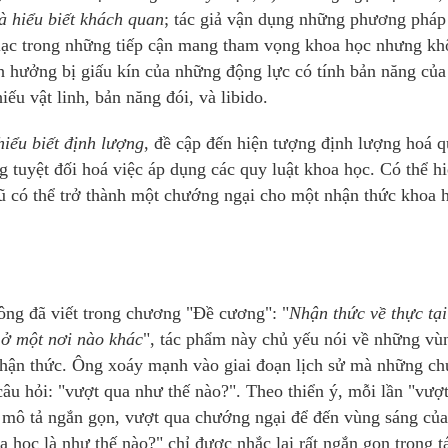
à hiểu biết khách quan
; tác giả vận dụng những phương pháp
i lạc trong những tiếp cận mang tham vọng khoa học nhưng k
nh hưởng bị giấu kín của những động lực có tính bản năng của
ếu vật linh, bản năng đói, và libido.
iểu biết định lượng
, đề cập đến hiện tượng định lượng hoá q
g tuyệt đối hoá việc áp dụng các quy luật khoa học. Có thể h
cũ có thể trở thành một chướng ngại cho một nhận thức khoa 
 ông đã viết trong chương "Đề cương": "
Nhận thức về thực tại
 ở một nơi nào khác
", tác phẩm này chủ yếu nói về những vù
nhận thức. Ông xoáy mạnh vào giai đoạn lịch sử mà những c
 câu hỏi: "vượt qua như thế nào?". Theo thiển ý, mỗi lần "vượ
ể mô tả ngắn gọn, vượt qua chướng ngại để đến vùng sáng củ
 học là như thế nào?" chỉ được nhắc lại rất ngắn gọn trong t