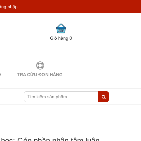
ăng nhập
Giỏ hàng
0
Ợ
TRA CỨU ĐƠN HÀNG
a học: Góp phần phân tâm luận