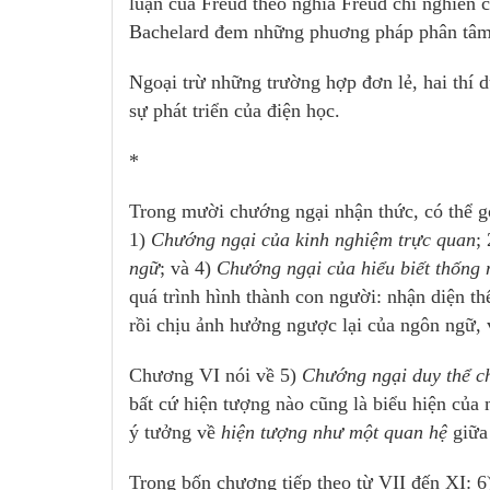
luận của Freud theo nghĩa Freud chỉ nghiên 
Bachelard đem những phuơng pháp phân tâm 
Ngoại trừ những trường hợp đơn lẻ, hai thí 
sự phát triển của điện học.
*
Trong mười chướng ngại nhận thức, có thể g
1)
Chướng ngại của kinh nghiệm trực quan
;
ngữ
; và 4)
Chướng ngại của hiểu biết thống 
quá trình hình thành con người: nhận diện th
rồi chịu ảnh hưởng ngược lại của ngôn ngữ, 
Chương VI nói về 5)
Chướng ngại duy thể ch
bất cứ hiện tượng nào cũng là biểu hiện của 
ý tưởng về
hiện tượng như một quan hệ
giữa 
Trong bốn chương tiếp theo từ VII đến XI: 