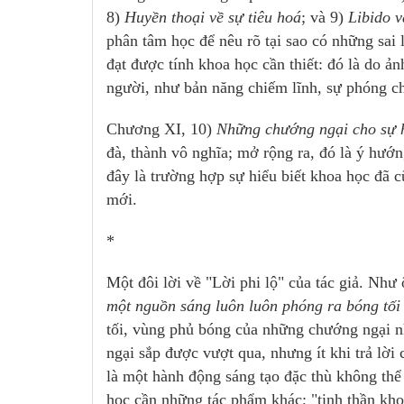
8)
Huyền thoại về sự tiêu hoá
; và 9)
Libido v
phân tâm học để nêu rõ tại sao có những sa
đạt được tính khoa học cần thiết: đó là do ả
người, như bản năng chiếm lĩnh, sự phóng chi
Chương XI, 10)
Những chướng ngại cho sự h
đà, thành vô nghĩa; mở rộng ra, đó là ý hướn
đây là trường hợp sự hiểu biết khoa học đã 
mới.
*
Một đôi lời về "Lời phi lộ" của tác giả. Như
một nguồn sáng luôn luôn phóng ra bóng tối
tối, vùng phủ bóng của những chướng ngại 
ngại sắp được vượt qua, nhưng ít khi trả lời
là một hành động sáng tạo đặc thù không th
học cần những tác phẩm khác; "tinh thần khoa