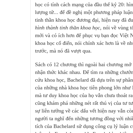
học có tính cách mạng của đầu thế kỷ 20: hìn
lượng tử... để đề nghị một phương pháp luận
tinh thần khoa học đương đại, hiện nay đã đ
hình thành tinh thần khoa học
, nói về vùng 
mới và có ích hơn để phục vụ bạn đọc Việt 
khoa học cổ điển, nói chính xác hơn là về n
trước, mà nó đã vượt qua.
Sách có 12 chương thì ngoài hai chương mở 
nhận thức khác nhau. Để tìm ra những chướng
cứu khoa học, Bachelard đã dựa trên sự phân 
của những nhà khoa học tiên phong lớn như B
mà tư duy khoa học của họ vẫn chưa thoát ra
cũng khám phá những nét rất thú vị của tư t
sự liên tưởng về các dấu vết hiện nay vẫn c
người ta nghĩ đến những tương đồng với nhiề
tích của Bachelard sử dụng công cụ lý luận