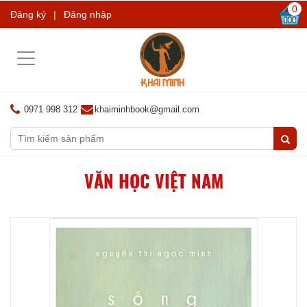
0
Đăng ký
|
Đăng nhập
Toggle
navigation
0971 998 312
khaiminhbook@gmail.com
VĂN HỌC VIỆT NAM