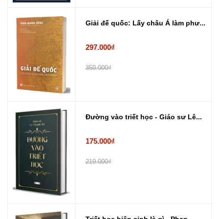
Giải đế quốc: Lấy châu Á làm phư...
297.000₫
350.000₫
Đường vào triết học - Giáo sư Lê...
175.000₫
219.000₫
Triết học hiện sinh là gì - Phan...