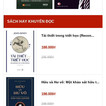
SÁCH HAY KHUYẾN ĐỌC
Tái thiết trong triết học (Recon...
188.000₫
235.000₫
Hữu và Hư vô: Một khảo sát hữu t...
198.000₫
248.000₫