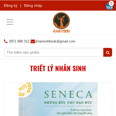
0
Đăng ký
|
Đăng nhập
Toggle
navigation
0971 998 312
khaiminhbook@gmail.com
TRIẾT LÝ NHÂN SINH