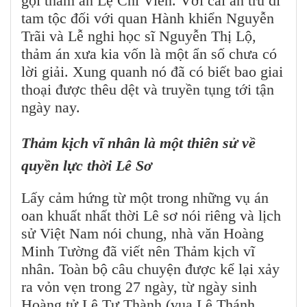
gọi thảm án Lệ Chi Viên. Với cái án tru di
tam tộc đối với quan Hành khiển Nguyễn
Trãi và Lễ nghi học sĩ Nguyễn Thị Lộ,
thảm án xưa kia vốn là một ẩn số chưa có
lời giải. Xung quanh nó đã có biết bao giai
thoại được thêu dệt và truyền tụng tới tận
ngày nay.
Thảm kịch vĩ nhân là một thiên sử về
quyền lực thời Lê Sơ
Lấy cảm hứng từ một trong những vụ án
oan khuất nhất thời Lê sơ nói riêng và lịch
sử Việt Nam nói chung, nhà văn Hoàng
Minh Tường đã viết nên Thảm kịch vĩ
nhân. Toàn bộ câu chuyện được kể lại xảy
ra vỏn vẹn trong 27 ngày, từ ngày sinh
Hoàng tử Lê Tư Thành (vua Lê Thánh