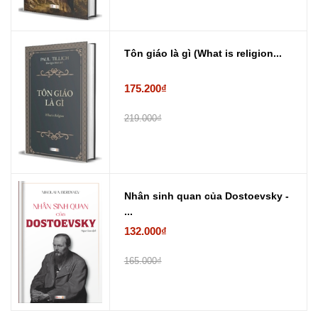
Tôn giáo là gì (What is religion...
175.200₫
219.000₫
Nhân sinh quan của Dostoevsky -
...
132.000₫
165.000₫