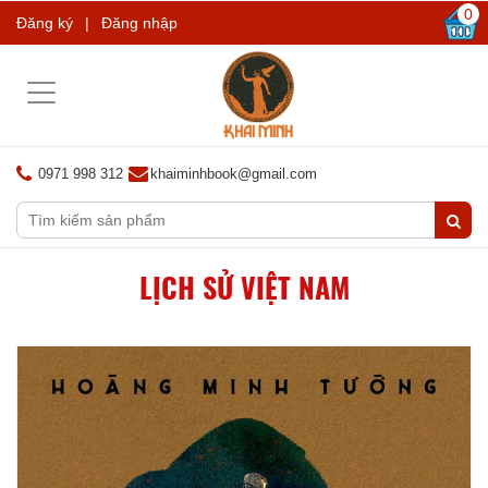
0
Đăng ký
|
Đăng nhập
Toggle
navigation
0971 998 312
khaiminhbook@gmail.com
LỊCH SỬ VIỆT NAM