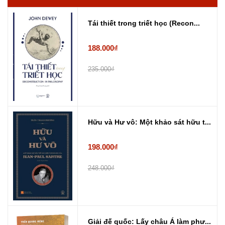
Tái thiết trong triết học (Recon...
188.000₫
235.000₫
Hữu và Hư vô: Một khảo sát hữu t...
198.000₫
248.000₫
Giải đế quốc: Lấy châu Á làm phư...