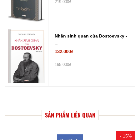
219.000₫
Nhân sinh quan của Dostoevsky -
...
132.000₫
165.000₫
SẢN PHẨM LIÊN QUAN
- 15%