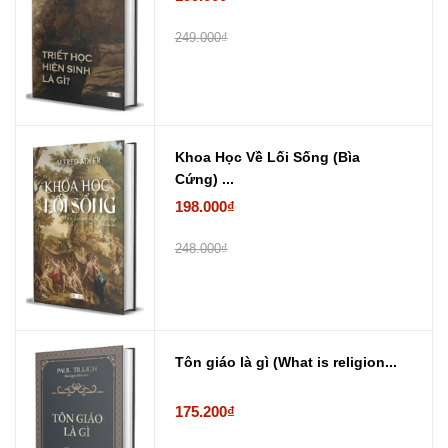
249.000₫
Khoa Học Về Lối Sống (Bìa
Cứng) ...
198.000₫
248.000₫
Tôn giáo là gì (What is religion...
175.200₫