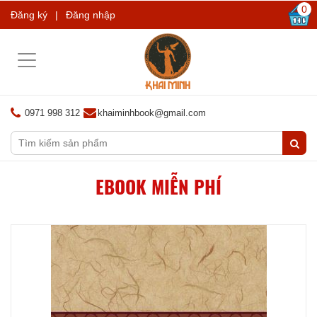
0
Đăng ký
|
Đăng nhập
Toggle
navigation
0971 998 312
khaiminhbook@gmail.com
EBOOK MIỄN PHÍ