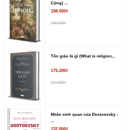
Cứng) ...
198.000₫
248.000₫
Tôn giáo là gì (What is religion...
175.200₫
219.000₫
Nhân sinh quan của Dostoevsky -
...
132.000₫