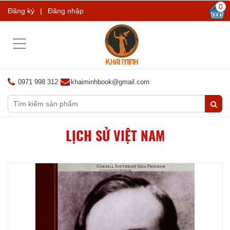
0
Đăng ký
|
Đăng nhập
Toggle
navigation
0971 998 312
khaiminhbook@gmail.com
LỊCH SỬ VIỆT NAM