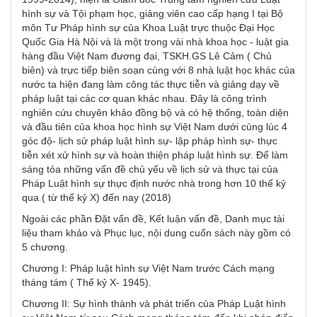
hình sự và Tội phạm học, giảng viên cao cấp hạng I tại Bộ
môn Tư Pháp hình sự của Khoa Luật trực thuộc Đại Học
Quốc Gia Hà Nội và là một trong vài nhà khoa học - luật gia
hàng đầu Việt Nam đương đại, TSKH.GS Lê Cảm ( Chủ
biên) và trực tiếp biên soạn cùng với 8 nhà luật học khác của
nước ta hiện đang làm công tác thực tiễn và giảng dạy về
pháp luật tại các cơ quan khác nhau. Đây là công trình
nghiên cứu chuyên khảo đồng bộ và có hệ thống, toàn diện
và đầu tiên của khoa học hình sự Việt Nam dưới cùng lúc 4
góc độ- lịch sử pháp luật hình sự- lập pháp hình sự- thực
tiễn xét xử hình sự và hoàn thiện pháp luật hình sự. Để làm
sáng tỏa những vấn đề chủ yếu về lịch sử và thực tại của
Pháp Luật hình sự thực định nước nhà trong hơn 10 thế kỷ
qua ( từ thế kỷ X) đến nay (2018)
Ngoài các phần Đặt vấn đề, Kết luận vấn đề, Danh mục tài
liệu tham khảo và Phục lục, nội dung cuốn sách này gồm có
5 chương.
Chương I: Pháp luật hình sự Việt Nam trước Cách mạng
tháng tám ( Thế kỷ X- 1945).
Chương II: Sự hình thành và phát triển của Pháp Luật hình