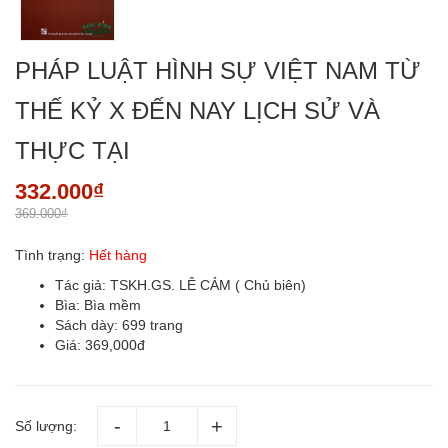
PHÁP LUẬT HÌNH SỰ VIỆT NAM TỪ
THẾ KỶ X ĐẾN NAY LỊCH SỬ VÀ
THỰC TẠI
332.000₫
369.000₫
Tình trạng:
Hết hàng
Tác giả: TSKH.GS. LÊ CẢM ( Chủ biên)
Bìa: Bìa mềm
Sách dày: 699 trang
Giá: 369,000đ
Số lượng: