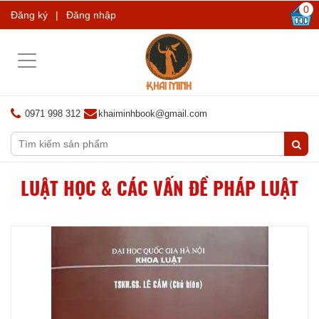
0
Đăng ký
|
Đăng nhập
Toggle
navigation
0971 998 312
khaiminhbook@gmail.com
LUẬT HỌC & CÁC VẤN ĐỀ PHÁP LUẬT