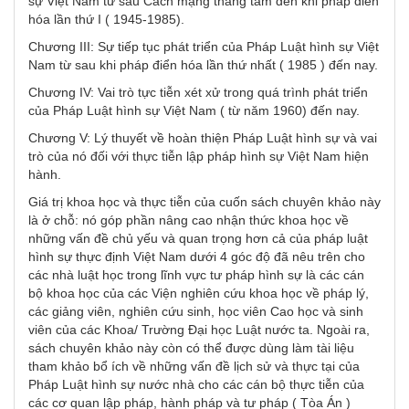
sự Việt Nam từ sau Cách mạng tháng tám đến khi pháp điển
hóa lần thứ I ( 1945-1985).
Chương III: Sự tiếp tục phát triển của Pháp Luật hình sự Việt
Nam từ sau khi pháp điển hóa lần thứ nhất ( 1985 ) đến nay.
Chương IV: Vai trò tực tiễn xét xử trong quá trình phát triển
của Pháp Luật hình sự Việt Nam ( từ năm 1960) đến nay.
Chương V: Lý thuyết về hoàn thiện Pháp Luật hình sự và vai
trò của nó đối với thực tiễn lập pháp hình sự Việt Nam hiện
hành.
Giá trị khoa học và thực tiễn của cuốn sách chuyên khảo này
là ở chỗ: nó góp phần nâng cao nhận thức khoa học về
những vấn đề chủ yếu và quan trọng hơn cả của pháp luật
hình sự thực định Việt Nam dưới 4 góc độ đã nêu trên cho
các nhà luật học trong lĩnh vực tư pháp hình sự là các cán
bộ khoa học của các Viện nghiên cứu khoa học về pháp lý,
các giảng viên, nghiên cứu sinh, học viên Cao học và sinh
viên của các Khoa/ Trường Đại học Luật nước ta. Ngoài ra,
sách chuyên khảo này còn có thể được dùng làm tài liệu
tham khảo bổ ích về những vấn đề lịch sử và thực tại của
Pháp Luật hình sự nước nhà cho các cán bộ thực tiễn của
các cơ quan lập pháp, hành pháp và tư pháp ( Tòa Án )