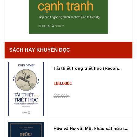
SÁCH HAY KHUYẾN ĐỌC
Tái thiết trong triết học (Recon...
188.000₫
235.000₫
Hữu và Hư vô: Một khảo sát hữu t...